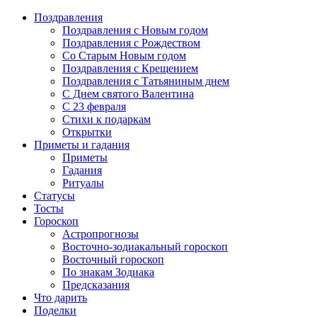
Поздравления
Поздравления с Новым годом
Поздравления с Рождеством
Со Старым Новым годом
Поздравления с Крещением
Поздравления с Татьяниным днем
С Днем святого Валентина
C 23 февраля
Стихи к подаркам
Открытки
Приметы и гадания
Приметы
Гадания
Ритуалы
Статусы
Тосты
Гороскоп
Астропрогнозы
Восточно-зодиакальный гороскоп
Восточный гороскоп
По знакам Зодиака
Предсказания
Что дарить
Поделки