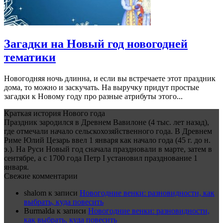
Загадки на Новый год новогодней
тематики
Новогодняя ночь длинна, и если вы встречаете этот праздник
дома, то можно и заскучать. На выручку придут простые
загадки к Новому году про разные атрибуты этого...
Краткая история Нового года
Праздник зародился в Древнем Вавилоне (4 тыс. лет назад),
где отмечали начало сельскохозяйственного года. В Древнем
Риме Юлий Цезарь ввел 1 января как начало года (45 г. до н.
э.). На Руси Новый год сначала праздновали в марте, затем в
сентябре, а с 1700 года Петр I установил празднование 1
января.
Свежие комментарии
shalom
к записи
Новогодние венки: разновидности, как
выбрать, куда повесить
Burmalda
к записи
Новогодние венки: разновидности,
как выбрать, куда повесить