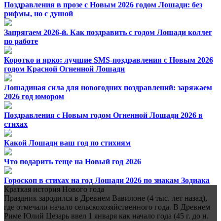
Поздравления в прозе с Новым 2026 годом Лошади: без
рифмы, но с душой
Запрягаем 2026-й. Как поздравить с годом Лошади коллег
по работе
Коротко и ярко: лучшие SMS-поздравления с Новым 2026
годом Красной Огненной Лошади
Лошадиная сила для новогодних поздравлений: заряжаем
2026 год юмором
Поздравления с Новым годом Огненной Лошади 2026 в
стихах
Какой Лошади ваш год по стихиям
Что подарить теще на Новый год 2026
Гороскоп в стихах на год Лошади 2026 по знакам Зодиака
Краткая история Нового года
Праздник зародился в Древнем Вавилоне (4 тыс. лет назад),
где отмечали начало сельскохозяйственного года. В Древнем
Риме Юлий Цезарь ввел 1 января как начало года (45 г. до н.