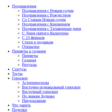
Поздравления
Поздравления с Новым годом
Поздравления с Рождеством
Со Старым Новым годом
Поздравления с Крещением
Поздравления с Татьяниным днем
С Днем святого Валентина
C 23 февраля
Стихи к подаркам
Открытки
Приметы и гадания
Приметы
Гадания
Ритуалы
Статусы
Тосты
Гороскоп
Астропрогнозы
Восточно-зодиакальный гороскоп
Восточный гороскоп
По знакам Зодиака
Предсказания
Что дарить
Поделки