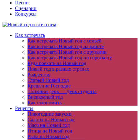
Песни
Сценарии
Конкурсы
Как встречать
Как встречать Новый год с семьей
Как встречать Новый год на работе
Как встречать Новый год с друзьями
Как встречать Новый год по гороскопу
Куда поехать на Новый год
Новый год в разных странах
Рождество
Старый Новый год
Крещение Господне
Татьянин день — День студента
Високосный год
Как сэкономить
Рецепты
Новогодние закуски
Салаты на Новый год
Мясо на Новый год
Птица на Новый год
Рыба на Новый год