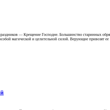
праздников — Крещение Господне. Большинство старинных обрядо
особой магической и целительной силой. Верующие привозят ее 
ой