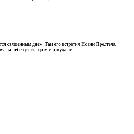
тся священным днем. Там его встретил Иоанн Предтеча,
 на небе грянул гром и откуда ни...