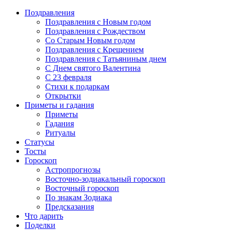
Поздравления
Поздравления с Новым годом
Поздравления с Рождеством
Со Старым Новым годом
Поздравления с Крещением
Поздравления с Татьяниным днем
С Днем святого Валентина
C 23 февраля
Стихи к подаркам
Открытки
Приметы и гадания
Приметы
Гадания
Ритуалы
Статусы
Тосты
Гороскоп
Астропрогнозы
Восточно-зодиакальный гороскоп
Восточный гороскоп
По знакам Зодиака
Предсказания
Что дарить
Поделки