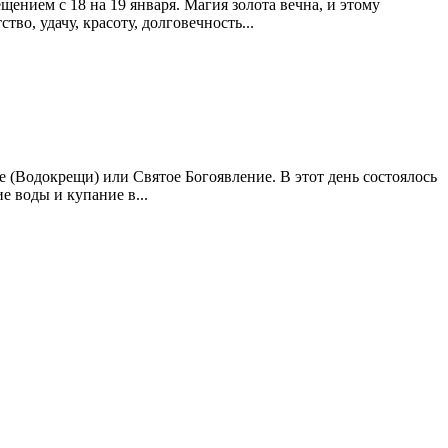
ением с 18 на 19 января. Магия золота вечна, и этому
о, удачу, красоту, долговечность...
(Водокрещи) или Святое Богоявление. В этот день состоялось
 воды и купание в...