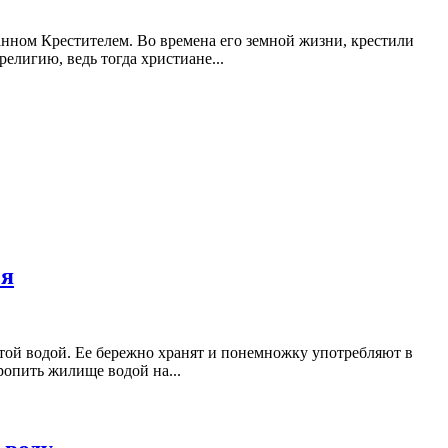
нном Крестителем. Во времена его земной жизни, крестили
религию, ведь тогда христиане...
ья
ой водой. Ее бережно хранят и понемножку употребляют в
ропить жилище водой на...