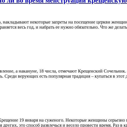
но ли во время менструации крещенскую
но, накладывают некоторые запреты на посещение церкви женщин
аняется весь год, и набрать ее нужно обязательно. Что же делать,
ление, а накануне, 18 числа, отмечают Крещенский Сочельник. 
. Среди верующих есть популярная традиция – купаться в этот де
а Крещение 19 января на суженого. Некоторые женщины серьезно
я других, это способ развлечься и весело провести время. Раз в