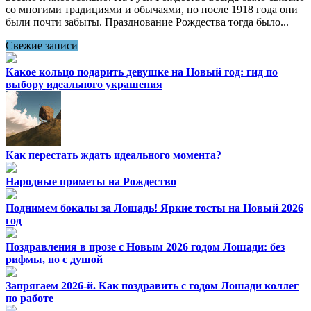
со многими традициями и обычаями, но после 1918 года они
были почти забыты. Празднование Рождества тогда было...
Свежие записи
Какое кольцо подарить девушке на Новый год: гид по
выбору идеального украшения
Как перестать ждать идеального момента?
Народные приметы на Рождество
Поднимем бокалы за Лошадь! Яркие тосты на Новый 2026
год
Поздравления в прозе с Новым 2026 годом Лошади: без
рифмы, но с душой
Запрягаем 2026-й. Как поздравить с годом Лошади коллег
по работе