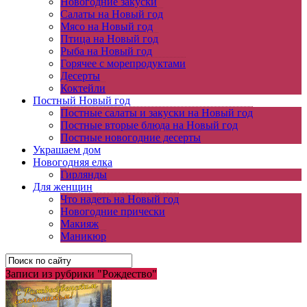
Новогодние закуски
Салаты на Новый год
Мясо на Новый год
Птица на Новый год
Рыба на Новый год
Горячее с морепродуктами
Десерты
Коктейли
Постный Новый год
Постные салаты и закуски на Новый год
Постные вторые блюда на Новый год
Постные новогодние десерты
Украшаем дом
Новогодняя елка
Гирлянды
Для женщин
Что надеть на Новый год
Новогодние прически
Макияж
Маникюр
Записи из рубрики "Рождество"