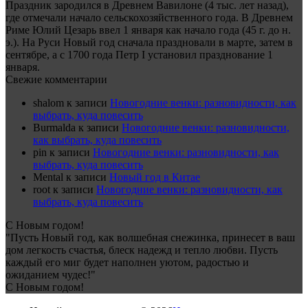
Праздник зародился в Древнем Вавилоне (4 тыс. лет назад),
где отмечали начало сельскохозяйственного года. В Древнем
Риме Юлий Цезарь ввел 1 января как начало года (45 г. до н.
э.). На Руси Новый год сначала праздновали в марте, затем в
сентябре, а с 1700 года Петр I установил празднование 1
января.
Свежие комментарии
shalom
к записи
Новогодние венки: разновидности, как
выбрать, куда повесить
Burmalda
к записи
Новогодние венки: разновидности,
как выбрать, куда повесить
pin
к записи
Новогодние венки: разновидности, как
выбрать, куда повесить
Mental
к записи
Новый год в Китае
root
к записи
Новогодние венки: разновидности, как
выбрать, куда повесить
С Новым годом!
"Пусть Новый год, как волшебная снежинка, принесет в ваш
дом легкость счастья, блеск надежд и тепло любви. Пусть
каждый его миг будет наполнен уютом, радостью и
ожиданием чудес!"
С Новым годом!