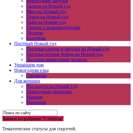
Новогодние закуски
Салаты на Новый год
Мясо на Новый год
Птица на Новый год
Рыба на Новый год
Горячее с морепродуктами
Десерты
Коктейли
Постный Новый год
Постные салаты и закуски на Новый год
Постные вторые блюда на Новый год
Постные новогодние десерты
Украшаем дом
Новогодняя елка
Гирлянды
Для женщин
Что надеть на Новый год
Новогодние прически
Макияж
Маникюр
Записи из рубрики "Статусы"
Тематические статусы для соцсетей.