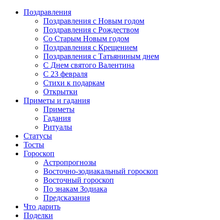
Поздравления
Поздравления с Новым годом
Поздравления с Рождеством
Со Старым Новым годом
Поздравления с Крещением
Поздравления с Татьяниным днем
С Днем святого Валентина
C 23 февраля
Стихи к подаркам
Открытки
Приметы и гадания
Приметы
Гадания
Ритуалы
Статусы
Тосты
Гороскоп
Астропрогнозы
Восточно-зодиакальный гороскоп
Восточный гороскоп
По знакам Зодиака
Предсказания
Что дарить
Поделки