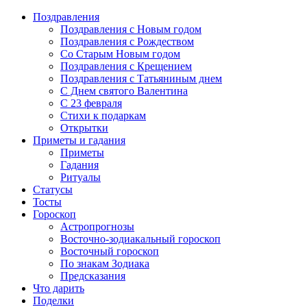
Поздравления
Поздравления с Новым годом
Поздравления с Рождеством
Со Старым Новым годом
Поздравления с Крещением
Поздравления с Татьяниным днем
С Днем святого Валентина
C 23 февраля
Стихи к подаркам
Открытки
Приметы и гадания
Приметы
Гадания
Ритуалы
Статусы
Тосты
Гороскоп
Астропрогнозы
Восточно-зодиакальный гороскоп
Восточный гороскоп
По знакам Зодиака
Предсказания
Что дарить
Поделки