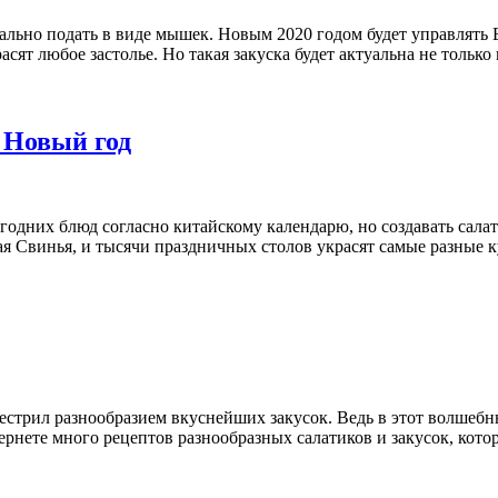
ьно подать в виде мышек. Новым 2020 годом будет управлять Бе
т любое застолье. Но такая закуска будет актуальна не только в
 Новый год
одних блюд согласно китайскому календарю, но создавать салат
ная Свинья, и тысячи праздничных столов украсят самые разные 
пестрил разнообразием вкуснейших закусок. Ведь в этот волшеб
нете много рецептов разнообразных салатиков и закусок, котор