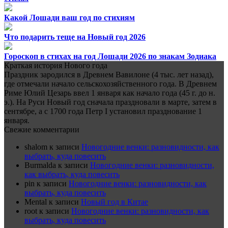
Какой Лошади ваш год по стихиям
Что подарить теще на Новый год 2026
Гороскоп в стихах на год Лошади 2026 по знакам Зодиака
Краткая история Нового года
Праздник зародился в Древнем Вавилоне (4 тыс. лет назад),
где отмечали начало сельскохозяйственного года. В Древнем
Риме Юлий Цезарь ввел 1 января как начало года (45 г. до н.
э.). На Руси Новый год сначала праздновали в марте, затем в
сентябре, а с 1700 года Петр I установил празднование 1
января.
Свежие комментарии
shalom
к записи
Новогодние венки: разновидности, как
выбрать, куда повесить
Burmalda
к записи
Новогодние венки: разновидности,
как выбрать, куда повесить
pin
к записи
Новогодние венки: разновидности, как
выбрать, куда повесить
Mental
к записи
Новый год в Китае
root
к записи
Новогодние венки: разновидности, как
выбрать, куда повесить