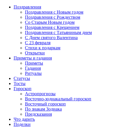
Поздравления
Поздравления с Новым годом
Поздравления с Рождеством
Со Старым Новым годом
Поздравления с Крещением
Поздравления с Татьяниным днем
С Днем святого Валентина
C 23 февраля
Стихи к подаркам
Открытки
Приметы и гадания
Приметы
Гадания
Ритуалы
Статусы
Тосты
Гороскоп
Астропрогнозы
Восточно-зодиакальный гороскоп
Восточный гороскоп
По знакам Зодиака
Предсказания
Что дарить
Поделки