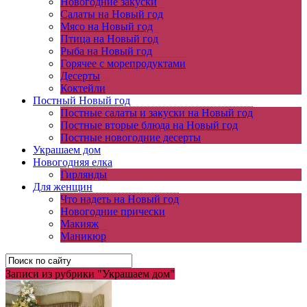
Новогодние закуски
Салаты на Новый год
Мясо на Новый год
Птица на Новый год
Рыба на Новый год
Горячее с морепродуктами
Десерты
Коктейли
Постный Новый год
Постные салаты и закуски на Новый год
Постные вторые блюда на Новый год
Постные новогодние десерты
Украшаем дом
Новогодняя елка
Гирлянды
Для женщин
Что надеть на Новый год
Новогодние прически
Макияж
Маникюр
Записи из рубрики "Украшаем дом"