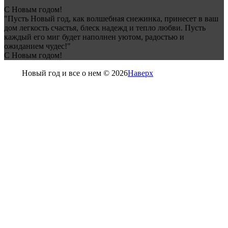
С Новым годом!
"Пусть Новый год, как волшебная снежинка, принесет в ваш
дом легкость счастья, блеск надежд и тепло любви. Пусть
каждый его миг будет наполнен уютом, радостью и
ожиданием чудес!"
С Новым годом!
Новый год и все о нем © 2026
Наверх