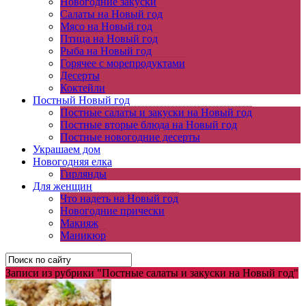
Новогодние закуски
Салаты на Новый год
Мясо на Новый год
Птица на Новый год
Рыба на Новый год
Горячее с морепродуктами
Десерты
Коктейли
Постный Новый год
Постные салаты и закуски на Новый год
Постные вторые блюда на Новый год
Постные новогодние десерты
Украшаем дом
Новогодняя елка
Гирлянды
Для женщин
Что надеть на Новый год
Новогодние прически
Макияж
Маникюр
Записи из рубрики "Постные салаты и закуски на Новый год"