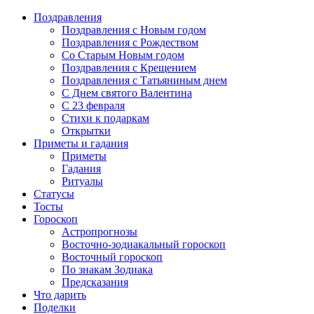
Поздравления
Поздравления с Новым годом
Поздравления с Рождеством
Со Старым Новым годом
Поздравления с Крещением
Поздравления с Татьяниным днем
С Днем святого Валентина
C 23 февраля
Стихи к подаркам
Открытки
Приметы и гадания
Приметы
Гадания
Ритуалы
Статусы
Тосты
Гороскоп
Астропрогнозы
Восточно-зодиакальный гороскоп
Восточный гороскоп
По знакам Зодиака
Предсказания
Что дарить
Поделки