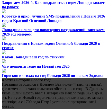
Запрягаем 2026-й. Как поздравить с годом Лошади коллег
по работе
Коротко и ярко: лучшие SMS-поздравления с Новым 2026
годом Красной Огненной Лошади
Лошадиная сила для новогодних поздравлений: заряжаем
2026 год юмором
Поздравления с Новым годом Огненной Лошади 2026 в
стихах
Какой Лошади ваш год по стихиям
Что подарить теще на Новый год 2026
Гороскоп в стихах на год Лошади 2026 по знакам Зодиака
Краткая история Нового года
Праздник зародился в Древнем Вавилоне (4 тыс. лет назад),
где отмечали начало сельскохозяйственного года. В Древнем
Риме Юлий Цезарь ввел 1 января как начало года (45 г. до н.
э.). На Руси Новый год сначала праздновали в марте, затем в
сентябре, а с 1700 года Петр I установил празднование 1
января.