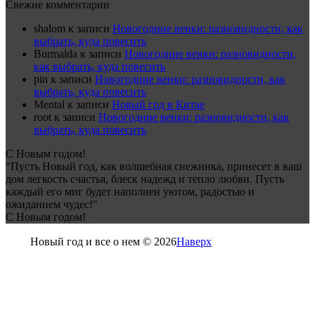
Свежие комментарии
shalom
к записи
Новогодние венки: разновидности, как
выбрать, куда повесить
Burmalda
к записи
Новогодние венки: разновидности,
как выбрать, куда повесить
pin
к записи
Новогодние венки: разновидности, как
выбрать, куда повесить
Mental
к записи
Новый год в Китае
root
к записи
Новогодние венки: разновидности, как
выбрать, куда повесить
С Новым годом!
"Пусть Новый год, как волшебная снежинка, принесет в ваш
дом легкость счастья, блеск надежд и тепло любви. Пусть
каждый его миг будет наполнен уютом, радостью и
ожиданием чудес!"
С Новым годом!
Новый год и все о нем © 2026
Наверх