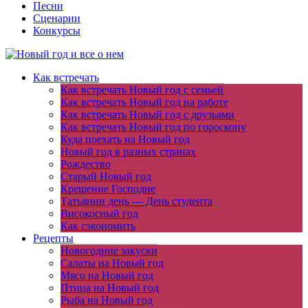
Песни
Сценарии
Конкурсы
Как встречать
Как встречать Новый год с семьей
Как встречать Новый год на работе
Как встречать Новый год с друзьями
Как встречать Новый год по гороскопу
Куда поехать на Новый год
Новый год в разных странах
Рождество
Старый Новый год
Крещение Господне
Татьянин день — День студента
Високосный год
Как сэкономить
Рецепты
Новогодние закуски
Салаты на Новый год
Мясо на Новый год
Птица на Новый год
Рыба на Новый год