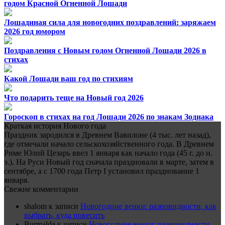
годом Красной Огненной Лошади
Лошадиная сила для новогодних поздравлений: заряжаем
2026 год юмором
Поздравления с Новым годом Огненной Лошади 2026 в
стихах
Какой Лошади ваш год по стихиям
Что подарить теще на Новый год 2026
Гороскоп в стихах на год Лошади 2026 по знакам Зодиака
Краткая история Нового года
Праздник зародился в Древнем Вавилоне (4 тыс. лет назад),
где отмечали начало сельскохозяйственного года. В Древнем
Риме Юлий Цезарь ввел 1 января как начало года (45 г. до н.
э.). На Руси Новый год сначала праздновали в марте, затем в
сентябре, а с 1700 года Петр I установил празднование 1
января.
Свежие комментарии
shalom
к записи
Новогодние венки: разновидности, как
выбрать, куда повесить
Burmalda
к записи
Новогодние венки: разновидности,