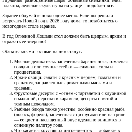
Гирлянды, разноцветные шары, объемные снежинки, елка,
плакаты, ледяные скульптуры на улице – подойдет все.
Заранее обдумайте новогоднее меню. Если вы решили
встречать Новый год в 2026 году дома, то позаботьтесь о
новогоднем столе заранее.
В год Огненной Лошади стол должен быть щедрым, ярким и
отражать ее энергию!
Обязательными гостями на нем станут:
Мясные деликатесы: запеченная баранья нога, томленая
говядина или сочные стейки — символы силы и
процветания.
Яркие овощи: салаты с красным перцем, томатами и
гранатом, заправленные ароматными маслами и
травами.
Фруктовые десерты с «огнем»: тарталетки с клубникой
и малиной, персики в карамели, десерты с мятой и
темным шоколадом.
Рыбные блюда также уместны, особенно красная рыба
(лосось, форель), запеченная с цитрусами или на гриле
— ее цвет и насыщенный вкус идеально впишутся в
огненную палитру года.
Что касается хрустящих ингредиентов — добавьте в