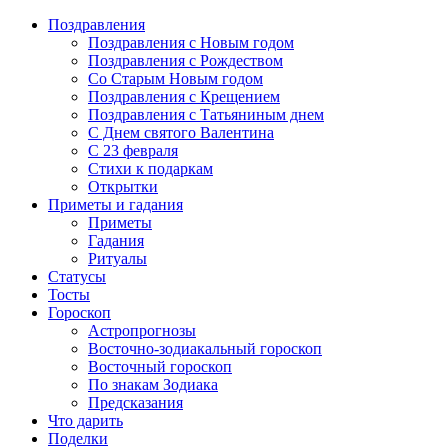
Поздравления
Поздравления с Новым годом
Поздравления с Рождеством
Со Старым Новым годом
Поздравления с Крещением
Поздравления с Татьяниным днем
С Днем святого Валентина
C 23 февраля
Стихи к подаркам
Открытки
Приметы и гадания
Приметы
Гадания
Ритуалы
Статусы
Тосты
Гороскоп
Астропрогнозы
Восточно-зодиакальный гороскоп
Восточный гороскоп
По знакам Зодиака
Предсказания
Что дарить
Поделки