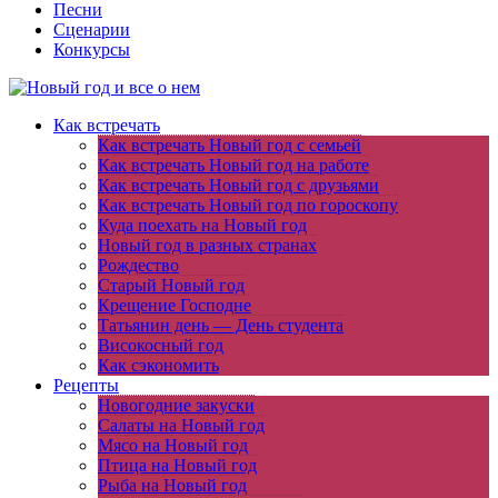
Песни
Сценарии
Конкурсы
Как встречать
Как встречать Новый год с семьей
Как встречать Новый год на работе
Как встречать Новый год с друзьями
Как встречать Новый год по гороскопу
Куда поехать на Новый год
Новый год в разных странах
Рождество
Старый Новый год
Крещение Господне
Татьянин день — День студента
Високосный год
Как сэкономить
Рецепты
Новогодние закуски
Салаты на Новый год
Мясо на Новый год
Птица на Новый год
Рыба на Новый год