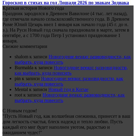
Гороскоп в стихах на год Лошади 2026 по знакам Зодиака
Краткая история Нового года
Праздник зародился в Древнем Вавилоне (4 тыс. лет назад),
где отмечали начало сельскохозяйственного года. В Древнем
Риме Юлий Цезарь ввел 1 января как начало года (45 г. до н.
э.). На Руси Новый год сначала праздновали в марте, затем в
сентябре, а с 1700 года Петр I установил празднование 1
января.
Свежие комментарии
shalom
к записи
Новогодние венки: разновидности, как
выбрать, куда повесить
Burmalda
к записи
Новогодние венки: разновидности,
как выбрать, куда повесить
pin
к записи
Новогодние венки: разновидности, как
выбрать, куда повесить
Mental
к записи
Новый год в Китае
root
к записи
Новогодние венки: разновидности, как
выбрать, куда повесить
С Новым годом!
"Пусть Новый год, как волшебная снежинка, принесет в ваш
дом легкость счастья, блеск надежд и тепло любви. Пусть
каждый его миг будет наполнен уютом, радостью и
ожиданием чудес!"