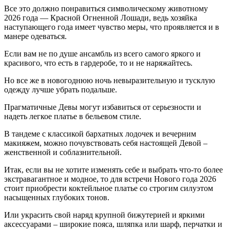
Все это должно понравиться символическому животному
2026 года — Красной Огненной Лошади, ведь хозяйка
наступающего года имеет чувство меры, что проявляется и в
манере одеваться.
Если вам не по душе ансамбль из всего самого яркого и
красивого, что есть в гардеробе, то и не наряжайтесь.
Но все же в новогоднюю ночь невыразительную и тусклую
одежду лучше убрать подальше.
Прагматичные Девы могут избавиться от серьезности и
надеть легкое платье в бельевом стиле.
В тандеме с классикой бархатных лодочек и вечерним
макияжем, можно почувствовать себя настоящей Девой –
женственной и соблазнительной.
Итак, если вы не хотите изменять себе и выбрать что-то более
экстравагантное и модное, то для встречи Нового года 2026
стоит приобрести коктейльное платье со строгим силуэтом
насыщенных глубоких тонов.
Или украсить свой наряд крупной бижутерией и яркими
аксессуарами – широкие пояса, шляпка или шарф, перчатки и