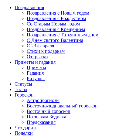
Поздравления
Поздравления с Новым годом
Поздравления с Рождеством
Со Старым Новым годом
Поздравления с Крещением
Поздравления с Татьяниным днем
С Днем святого Валентина
C 23 февраля
Стихи к подаркам
Открытки
Приметы и гадания
Приметы
Гадания
Ритуалы
Статусы
Тосты
Гороскоп
Астропрогнозы
Восточно-зодиакальный гороскоп
Восточный гороскоп
По знакам Зодиака
Предсказания
Что дарить
Поделки