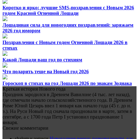
Коротко и ярко: лучшие SMS-поздравления с Новым 2026
годом Красной Огненной Лошади
Лошадиная сила для новогодних поздравлений: заряжаем
2026 год юмором
Поздравления с Новым годом Огненной Лошади 2026 в
стихах
Какой Лошади ваш год по стихиям
Что подарить теще на Новый год 2026
Гороскоп в стихах на год Лошади 2026 по знакам Зодиака
Краткая история Нового года
Праздник зародился в Древнем Вавилоне (4 тыс. лет назад),
где отмечали начало сельскохозяйственного года. В Древнем
Риме Юлий Цезарь ввел 1 января как начало года (45 г. до н.
э.). На Руси Новый год сначала праздновали в марте, затем в
сентябре, а с 1700 года Петр I установил празднование 1
января.
Свежие комментарии
shalom
к записи
Новогодние венки: разновидности, как