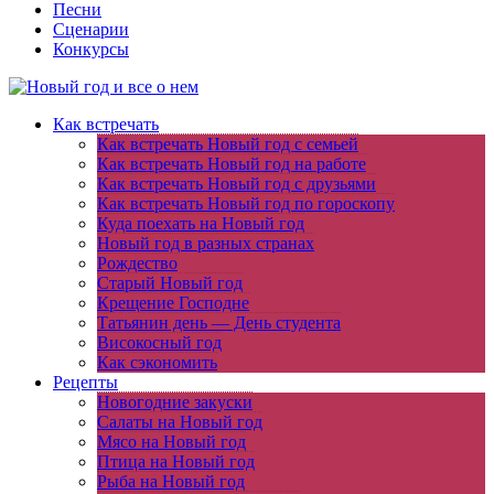
Песни
Сценарии
Конкурсы
Как встречать
Как встречать Новый год с семьей
Как встречать Новый год на работе
Как встречать Новый год с друзьями
Как встречать Новый год по гороскопу
Куда поехать на Новый год
Новый год в разных странах
Рождество
Старый Новый год
Крещение Господне
Татьянин день — День студента
Високосный год
Как сэкономить
Рецепты
Новогодние закуски
Салаты на Новый год
Мясо на Новый год
Птица на Новый год
Рыба на Новый год