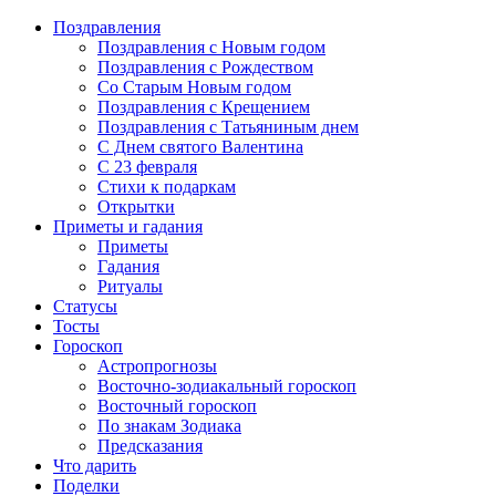
Поздравления
Поздравления с Новым годом
Поздравления с Рождеством
Со Старым Новым годом
Поздравления с Крещением
Поздравления с Татьяниным днем
С Днем святого Валентина
C 23 февраля
Стихи к подаркам
Открытки
Приметы и гадания
Приметы
Гадания
Ритуалы
Статусы
Тосты
Гороскоп
Астропрогнозы
Восточно-зодиакальный гороскоп
Восточный гороскоп
По знакам Зодиака
Предсказания
Что дарить
Поделки