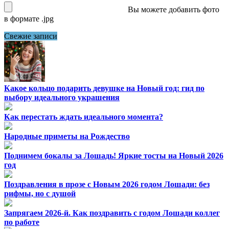
Вы можете добавить фото
в формате .jpg
Свежие записи
Какое кольцо подарить девушке на Новый год: гид по
выбору идеального украшения
Как перестать ждать идеального момента?
Народные приметы на Рождество
Поднимем бокалы за Лошадь! Яркие тосты на Новый 2026
год
Поздравления в прозе с Новым 2026 годом Лошади: без
рифмы, но с душой
Запрягаем 2026-й. Как поздравить с годом Лошади коллег
по работе