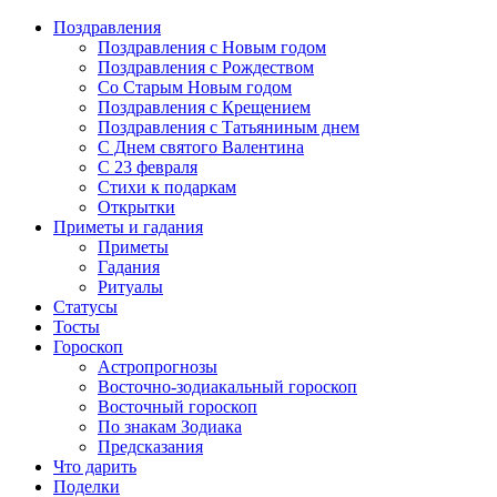
Поздравления
Поздравления с Новым годом
Поздравления с Рождеством
Со Старым Новым годом
Поздравления с Крещением
Поздравления с Татьяниным днем
С Днем святого Валентина
C 23 февраля
Стихи к подаркам
Открытки
Приметы и гадания
Приметы
Гадания
Ритуалы
Статусы
Тосты
Гороскоп
Астропрогнозы
Восточно-зодиакальный гороскоп
Восточный гороскоп
По знакам Зодиака
Предсказания
Что дарить
Поделки