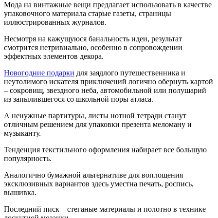
Мода на винтажные вещи предлагает использовать в качестве
упаковочного материала старые газеты, страницы
иллюстрированных журналов.
Несмотря на кажущуюся банальность идеи, результат
смотрится нетривиально, особенно в сопровождении
эффектных элементов декора.
Новогодние подарки
для заядлого путешественника и
неутолимого искателя приключений логично обернуть картой
– сокровищ, звездного неба, автомобильной или полушарий
из запылившегося со школьной поры атласа.
А ненужные партитуры, листы нотной тетради станут
отличным решением для упаковки презента меломану и
музыканту.
Тенденция текстильного оформления набирает все большую
популярность.
Аналогично бумажной альтернативе для воплощения
эксклюзивных вариантов здесь уместна печать, роспись,
вышивка.
Последний писк – стеганые материалы и полотно в технике
лоскутной мозаики.