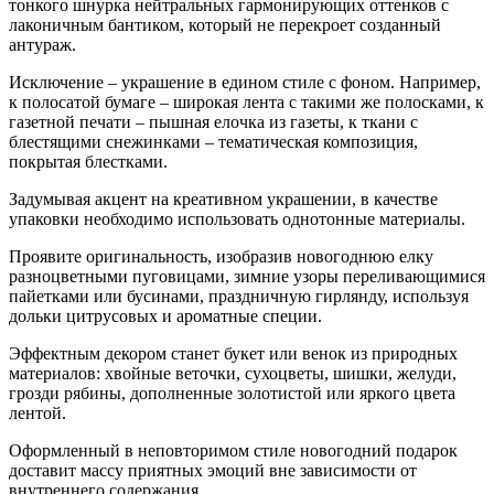
тонкого шнурка нейтральных гармонирующих оттенков с
лаконичным бантиком, который не перекроет созданный
антураж.
Исключение – украшение в едином стиле с фоном. Например,
к полосатой бумаге – широкая лента с такими же полосками, к
газетной печати – пышная елочка из газеты, к ткани с
блестящими снежинками – тематическая композиция,
покрытая блестками.
Задумывая акцент на креативном украшении, в качестве
упаковки необходимо использовать однотонные материалы.
Проявите оригинальность, изобразив новогоднюю елку
разноцветными пуговицами, зимние узоры переливающимися
пайетками или бусинами, праздничную гирлянду, используя
дольки цитрусовых и ароматные специи.
Эффектным декором станет букет или венок из природных
материалов: хвойные веточки, сухоцветы, шишки, желуди,
грозди рябины, дополненные золотистой или яркого цвета
лентой.
Оформленный в неповторимом стиле новогодний подарок
доставит массу приятных эмоций вне зависимости от
внутреннего содержания.