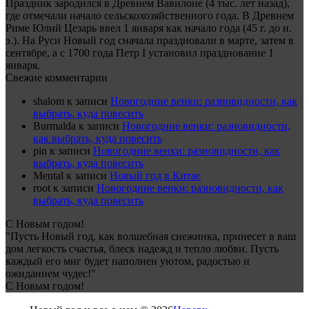
Праздник зародился в Древнем Вавилоне (4 тыс. лет назад),
где отмечали начало сельскохозяйственного года. В Древнем
Риме Юлий Цезарь ввел 1 января как начало года (45 г. до н.
э.). На Руси Новый год сначала праздновали в марте, затем в
сентябре, а с 1700 года Петр I установил празднование 1
января.
Свежие комментарии
shalom
к записи
Новогодние венки: разновидности, как
выбрать, куда повесить
Burmalda
к записи
Новогодние венки: разновидности,
как выбрать, куда повесить
pin
к записи
Новогодние венки: разновидности, как
выбрать, куда повесить
Mental
к записи
Новый год в Китае
root
к записи
Новогодние венки: разновидности, как
выбрать, куда повесить
С Новым годом!
"Пусть Новый год, как волшебная снежинка, принесет в ваш
дом легкость счастья, блеск надежд и тепло любви. Пусть
каждый его миг будет наполнен уютом, радостью и
ожиданием чудес!"
С Новым годом!