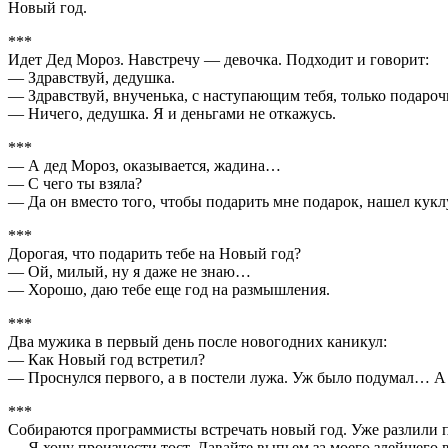
Новый год.
***
Идет Дед Мороз. Навстречу — девочка. Подходит и говорит:
— Здравствуй, дедушка.
— Здравствуй, внученька, с наступающим тебя, только подарочк
— Ничего, дедушка. Я и деньгами не откажусь.
***
— А дед Мороз, оказывается, жадина…
— С чего ты взяла?
— Да он вместо того, чтобы подарить мне подарок, нашел кукл
***
Дорогая, что подарить тебе на Новый год?
— Ой, милый, ну я даже не знаю…
— Хорошо, даю тебе еще год на размышления.
***
Два мужика в первый день после новогодних каникул:
— Как Новый год встретил?
— Проснулся первого, а в постели лужа. Уж было подумал… А 
***
Собиpаются пpогpаммисты встpечать новый год. Уже pазлили пи
— Я хочy пpоизнести тост. Давайте выпьем за моего злейшего вp