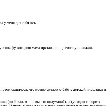
а у меня для тебя нет.
у в шкафу, которою мама прятала, и под елочку положил.
потом оказалось, что ночью снежную бабу с детской площадки 
во (по бокалам — а вы что подyмали?), и тyт один говоpит:
ага. И пyсть в новом годy y него денег бyдет в десять pаз больш