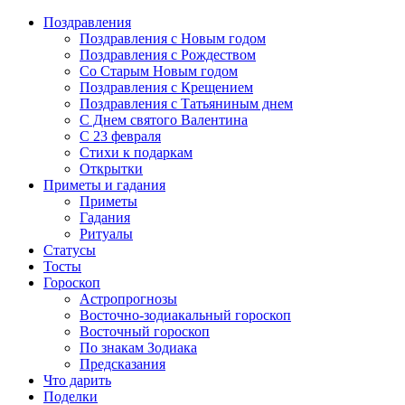
Поздравления
Поздравления с Новым годом
Поздравления с Рождеством
Со Старым Новым годом
Поздравления с Крещением
Поздравления с Татьяниным днем
С Днем святого Валентина
C 23 февраля
Стихи к подаркам
Открытки
Приметы и гадания
Приметы
Гадания
Ритуалы
Статусы
Тосты
Гороскоп
Астропрогнозы
Восточно-зодиакальный гороскоп
Восточный гороскоп
По знакам Зодиака
Предсказания
Что дарить
Поделки