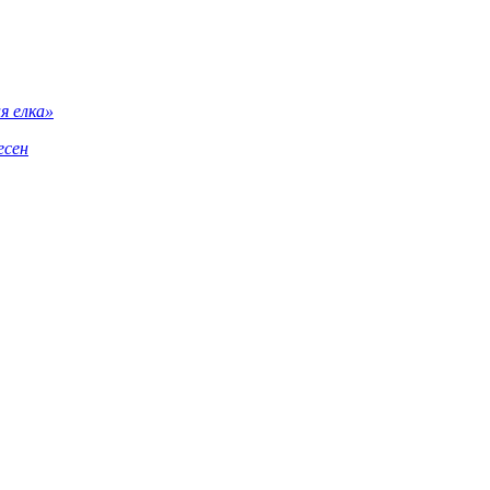
я елка»
есен