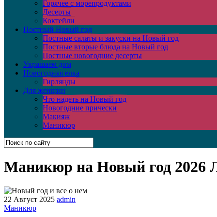
Горячее с морепродуктами
Десерты
Коктейли
Постный Новый год
Постные салаты и закуски на Новый год
Постные вторые блюда на Новый год
Постные новогодние десерты
Украшаем дом
Новогодняя елка
Гирлянды
Для женщин
Что надеть на Новый год
Новогодние прически
Макияж
Маникюр
Маникюр на Новый год 2026 Л
22 Август 2025
admin
Маникюр