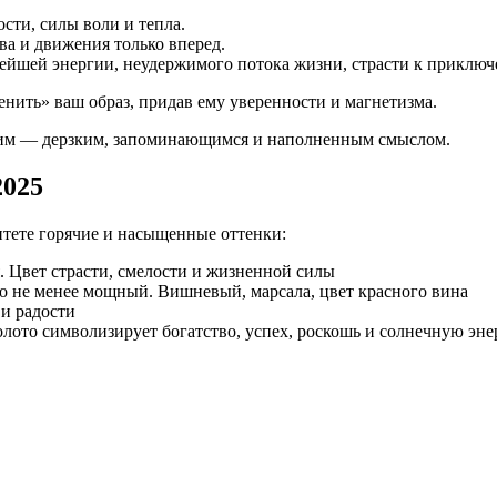
сти, силы воли и тепла.
ва и движения только вперед.
шей энергии, неудержимого потока жизни, страсти к приключе
енить» ваш образ, придав ему уверенности и магнетизма.
щим — дерзким, запоминающимся и наполненным смыслом.
2025
итете горячие и насыщенные оттенки:
. Цвет страсти, смелости и жизненной силы
о не менее мощный. Вишневый, марсала, цвет красного вина
 и радости
олото символизирует богатство, успех, роскошь и солнечную эне