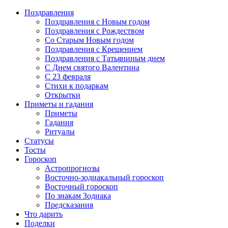
Поздравления
Поздравления с Новым годом
Поздравления с Рождеством
Со Старым Новым годом
Поздравления с Крещением
Поздравления с Татьяниным днем
С Днем святого Валентина
C 23 февраля
Стихи к подаркам
Открытки
Приметы и гадания
Приметы
Гадания
Ритуалы
Статусы
Тосты
Гороскоп
Астропрогнозы
Восточно-зодиакальный гороскоп
Восточный гороскоп
По знакам Зодиака
Предсказания
Что дарить
Поделки