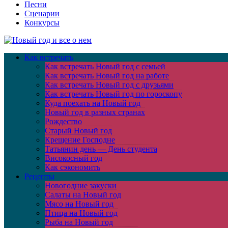
Песни
Сценарии
Конкурсы
Как встречать
Как встречать Новый год с семьей
Как встречать Новый год на работе
Как встречать Новый год с друзьями
Как встречать Новый год по гороскопу
Куда поехать на Новый год
Новый год в разных странах
Рождество
Старый Новый год
Крещение Господне
Татьянин день — День студента
Високосный год
Как сэкономить
Рецепты
Новогодние закуски
Салаты на Новый год
Мясо на Новый год
Птица на Новый год
Рыба на Новый год