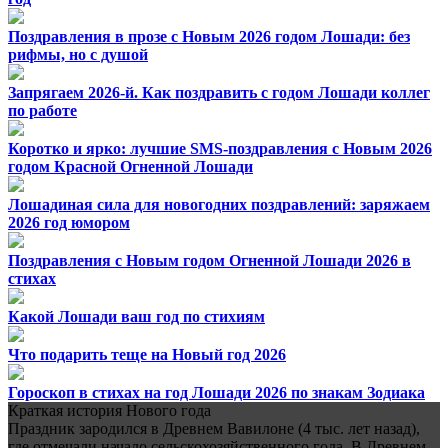
Поздравления в прозе с Новым 2026 годом Лошади: без
рифмы, но с душой
Запрягаем 2026-й. Как поздравить с годом Лошади коллег
по работе
Коротко и ярко: лучшие SMS-поздравления с Новым 2026
годом Красной Огненной Лошади
Лошадиная сила для новогодних поздравлений: заряжаем
2026 год юмором
Поздравления с Новым годом Огненной Лошади 2026 в
стихах
Какой Лошади ваш год по стихиям
Что подарить теще на Новый год 2026
Гороскоп в стихах на год Лошади 2026 по знакам Зодиака
Краткая история Нового года
Праздник зародился в Древнем Вавилоне (4 тыс. лет назад),
где отмечали начало сельскохозяйственного года. В Древнем