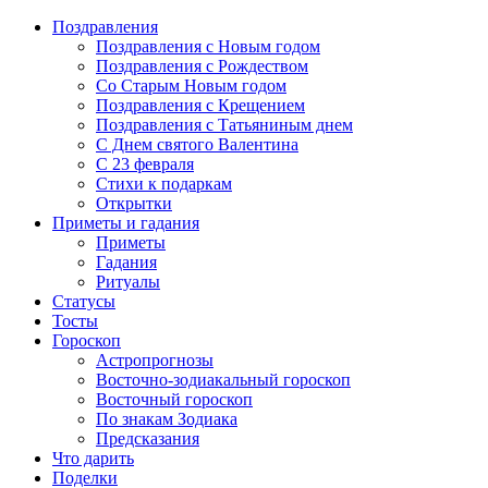
Поздравления
Поздравления с Новым годом
Поздравления с Рождеством
Со Старым Новым годом
Поздравления с Крещением
Поздравления с Татьяниным днем
С Днем святого Валентина
C 23 февраля
Стихи к подаркам
Открытки
Приметы и гадания
Приметы
Гадания
Ритуалы
Статусы
Тосты
Гороскоп
Астропрогнозы
Восточно-зодиакальный гороскоп
Восточный гороскоп
По знакам Зодиака
Предсказания
Что дарить
Поделки