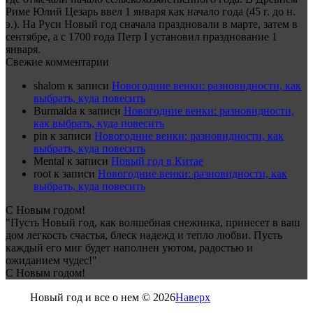
Риме Юлий Цезарь ввел 1 января как начало года (45 г. до н.
э.). На Руси Новый год сначала праздновали в марте, затем в
сентябре, а с 1700 года Петр I установил празднование 1
января.
Свежие комментарии
shalom
к записи
Новогодние венки: разновидности, как
выбрать, куда повесить
Burmalda
к записи
Новогодние венки: разновидности,
как выбрать, куда повесить
pin
к записи
Новогодние венки: разновидности, как
выбрать, куда повесить
Mental
к записи
Новый год в Китае
root
к записи
Новогодние венки: разновидности, как
выбрать, куда повесить
С Новым годом!
"Пусть Новый год, как волшебная снежинка, принесет в ваш
дом легкость счастья, блеск надежд и тепло любви. Пусть
каждый его миг будет наполнен уютом, радостью и
ожиданием чудес!"
С Новым годом!
Новый год и все о нем © 2026
Наверх