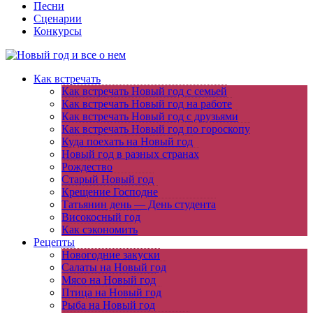
Песни
Сценарии
Конкурсы
Как встречать
Как встречать Новый год с семьей
Как встречать Новый год на работе
Как встречать Новый год с друзьями
Как встречать Новый год по гороскопу
Куда поехать на Новый год
Новый год в разных странах
Рождество
Старый Новый год
Крещение Господне
Татьянин день — День студента
Високосный год
Как сэкономить
Рецепты
Новогодние закуски
Салаты на Новый год
Мясо на Новый год
Птица на Новый год
Рыба на Новый год