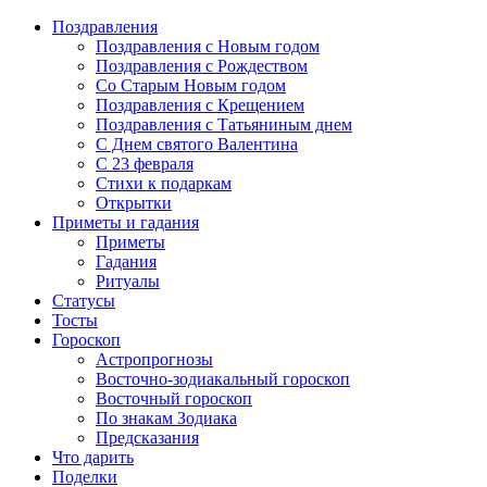
Поздравления
Поздравления с Новым годом
Поздравления с Рождеством
Со Старым Новым годом
Поздравления с Крещением
Поздравления с Татьяниным днем
С Днем святого Валентина
C 23 февраля
Стихи к подаркам
Открытки
Приметы и гадания
Приметы
Гадания
Ритуалы
Статусы
Тосты
Гороскоп
Астропрогнозы
Восточно-зодиакальный гороскоп
Восточный гороскоп
По знакам Зодиака
Предсказания
Что дарить
Поделки