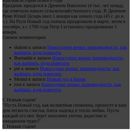
Краткая история Нового года
Праздник зародился в Древнем Вавилоне (4 тыс. лет назад),
где отмечали начало сельскохозяйственного года. В Древнем
Риме Юлий Цезарь ввел 1 января как начало года (45 г. до н.
э.). На Руси Новый год сначала праздновали в марте, затем в
сентябре, а с 1700 года Петр I установил празднование 1
января.
Свежие комментарии
shalom
к записи
Новогодние венки: разновидности, как
выбрать, куда повесить
Burmalda
к записи
Новогодние венки: разновидности,
как выбрать, куда повесить
pin
к записи
Новогодние венки: разновидности, как
выбрать, куда повесить
Mental
к записи
Новый год в Китае
root
к записи
Новогодние венки: разновидности, как
выбрать, куда повесить
С Новым годом!
"Пусть Новый год, как волшебная снежинка, принесет в ваш
дом легкость счастья, блеск надежд и тепло любви. Пусть
каждый его миг будет наполнен уютом, радостью и
ожиданием чудес!"
С Новым годом!