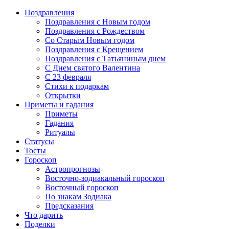
Поздравления
Поздравления с Новым годом
Поздравления с Рождеством
Со Старым Новым годом
Поздравления с Крещением
Поздравления с Татьяниным днем
С Днем святого Валентина
C 23 февраля
Стихи к подаркам
Открытки
Приметы и гадания
Приметы
Гадания
Ритуалы
Статусы
Тосты
Гороскоп
Астропрогнозы
Восточно-зодиакальный гороскоп
Восточный гороскоп
По знакам Зодиака
Предсказания
Что дарить
Поделки