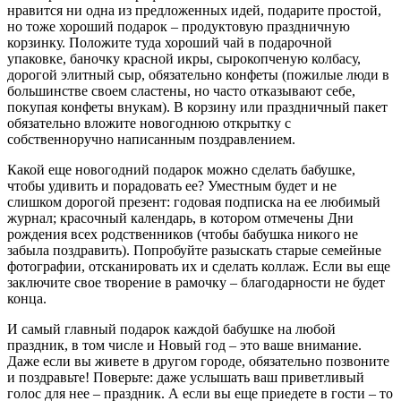
нравится ни одна из предложенных идей, подарите простой,
но тоже хороший подарок – продуктовую праздничную
корзинку. Положите туда хороший чай в подарочной
упаковке, баночку красной икры, сырокопченую колбасу,
дорогой элитный сыр, обязательно конфеты (пожилые люди в
большинстве своем сластены, но часто отказывают себе,
покупая конфеты внукам). В корзину или праздничный пакет
обязательно вложите новогоднюю открытку с
собственноручно написанным поздравлением.
Какой еще новогодний подарок можно сделать бабушке,
чтобы удивить и порадовать ее? Уместным будет и не
слишком дорогой презент: годовая подписка на ее любимый
журнал; красочный календарь, в котором отмечены Дни
рождения всех родственников (чтобы бабушка никого не
забыла поздравить). Попробуйте разыскать старые семейные
фотографии, отсканировать их и сделать коллаж. Если вы еще
заключите свое творение в рамочку – благодарности не будет
конца.
И самый главный подарок каждой бабушке на любой
праздник, в том числе и Новый год – это ваше внимание.
Даже если вы живете в другом городе, обязательно позвоните
и поздравьте! Поверьте: даже услышать ваш приветливый
голос для нее – праздник. А если вы еще приедете в гости – то