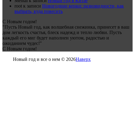
Mental
к записи
Новый год в Китае
root
к записи
Новогодние венки: разновидности, как
выбрать, куда повесить
С Новым годом!
"Пусть Новый год, как волшебная снежинка, принесет в ваш
дом легкость счастья, блеск надежд и тепло любви. Пусть
каждый его миг будет наполнен уютом, радостью и
ожиданием чудес!"
С Новым годом!
Новый год и все о нем © 2026
Наверх