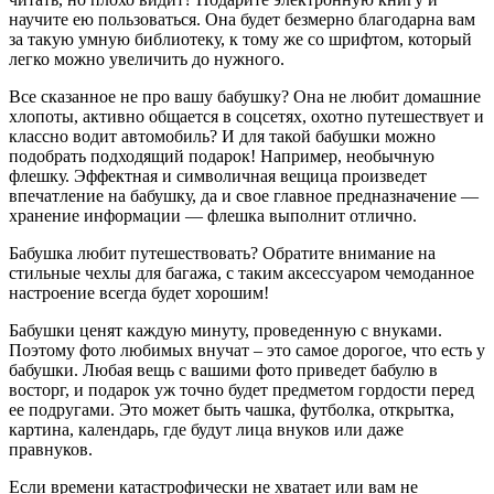
научите ею пользоваться. Она будет безмерно благодарна вам
за такую умную библиотеку, к тому же со шрифтом, который
легко можно увеличить до нужного.
Все сказанное не про вашу бабушку? Она не любит домашние
хлопоты, активно общается в соцсетях, охотно путешествует и
классно водит автомобиль? И для такой бабушки можно
подобрать подходящий подарок! Например, необычную
флешку. Эффектная и символичная вещица произведет
впечатление на бабушку, да и свое главное предназначение —
хранение информации — флешка выполнит отлично.
Бабушка любит путешествовать? Обратите внимание на
стильные чехлы для багажа, с таким аксессуаром чемоданное
настроение всегда будет хорошим!
Бабушки ценят каждую минуту, проведенную с внуками.
Поэтому фото любимых внучат – это самое дорогое, что есть у
бабушки. Любая вещь с вашими фото приведет бабулю в
восторг, и подарок уж точно будет предметом гордости перед
ее подругами. Это может быть чашка, футболка, открытка,
картина, календарь, где будут лица внуков или даже
правнуков.
Если времени катастрофически не хватает или вам не