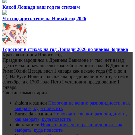
Какой Лошади ваш год по стихиям
Что подарить теще на Новый год 2026
Гороскоп в стихах на год Лошади 2026 по знакам Зодиака
Краткая история Нового года
Праздник зародился в Древнем Вавилоне (4 тыс. лет назад),
где отмечали начало сельскохозяйственного года. В Древнем
Риме Юлий Цезарь ввел 1 января как начало года (45 г. до н.
э.). На Руси Новый год сначала праздновали в марте, затем в
сентябре, а с 1700 года Петр I установил празднование 1
января.
Свежие комментарии
shalom
к записи
Новогодние венки: разновидности, как
выбрать, куда повесить
Burmalda
к записи
Новогодние венки: разновидности,
как выбрать, куда повесить
pin
к записи
Новогодние венки: разновидности, как
выбрать, куда повесить