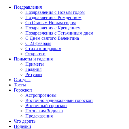
Поздравления
Поздравления с Новым годом
Поздравления с Рождеством
Со Старым Новым годом
Поздравления с Крещением
Поздравления с Татьяниным днем
С Днем святого Валентина
C 23 февраля
Стихи к подаркам
Открытки
Приметы и гадания
Приметы
Гадания
Ритуалы
Статусы
Тосты
Гороскоп
Астропрогнозы
Восточно-зодиакальный гороскоп
Восточный гороскоп
По знакам Зодиака
Предсказания
Что дарить
Поделки