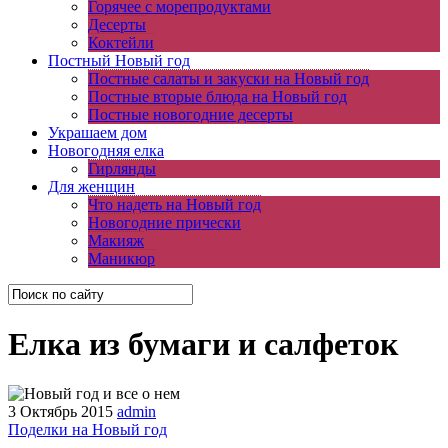
Горячее с морепродуктами
Десерты
Коктейли
Постный Новый год
Постные салаты и закуски на Новый год
Постные вторые блюда на Новый год
Постные новогодние десерты
Украшаем дом
Новогодняя елка
Гирлянды
Для женщин
Что надеть на Новый год
Новогодние прически
Макияж
Маникюр
Елка из бумаги и салфеток
3 Октябрь 2015
admin
Поделки на Новый год