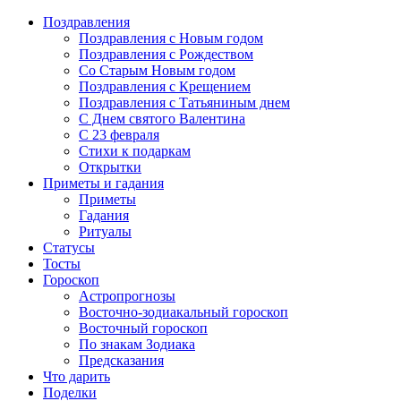
Поздравления
Поздравления с Новым годом
Поздравления с Рождеством
Со Старым Новым годом
Поздравления с Крещением
Поздравления с Татьяниным днем
С Днем святого Валентина
C 23 февраля
Стихи к подаркам
Открытки
Приметы и гадания
Приметы
Гадания
Ритуалы
Статусы
Тосты
Гороскоп
Астропрогнозы
Восточно-зодиакальный гороскоп
Восточный гороскоп
По знакам Зодиака
Предсказания
Что дарить
Поделки