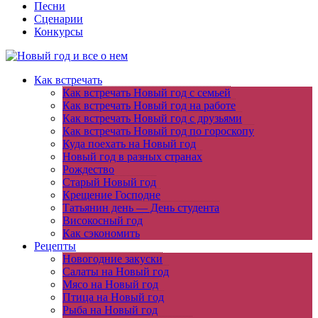
Песни
Сценарии
Конкурсы
Как встречать
Как встречать Новый год с семьей
Как встречать Новый год на работе
Как встречать Новый год с друзьями
Как встречать Новый год по гороскопу
Куда поехать на Новый год
Новый год в разных странах
Рождество
Старый Новый год
Крещение Господне
Татьянин день — День студента
Високосный год
Как сэкономить
Рецепты
Новогодние закуски
Салаты на Новый год
Мясо на Новый год
Птица на Новый год
Рыба на Новый год