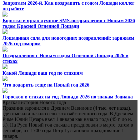
Запрягаем 2026-й. Как поздравить с годом Лошади коллег
по работе
Коротко и ярко: лучшие SMS-поздравления с Новым 2026
годом Красной Огненной Лошади
Лошадиная сила для новогодних поздравлений: заряжаем
2026 год юмором
Поздравления с Новым годом Огненной Лошади 2026 в
стихах
Какой Лошади ваш год по стихиям
Что подарить теще на Новый год 2026
Гороскоп в стихах на год Лошади 2026 по знакам Зодиака
Краткая история Нового года
Праздник зародился в Древнем Вавилоне (4 тыс. лет назад),
где отмечали начало сельскохозяйственного года. В Древнем
Риме Юлий Цезарь ввел 1 января как начало года (45 г. до н.
э.). На Руси Новый год сначала праздновали в марте, затем в
сентябре, а с 1700 года Петр I установил празднование 1
января.