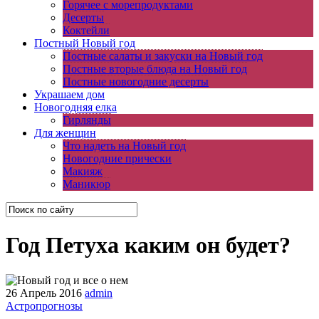
Горячее с морепродуктами
Десерты
Коктейли
Постный Новый год
Постные салаты и закуски на Новый год
Постные вторые блюда на Новый год
Постные новогодние десерты
Украшаем дом
Новогодняя елка
Гирлянды
Для женщин
Что надеть на Новый год
Новогодние прически
Макияж
Маникюр
Год Петуха каким он будет?
26 Апрель 2016
admin
Астропрогнозы