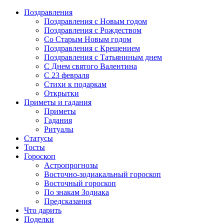
Поздравления
Поздравления с Новым годом
Поздравления с Рождеством
Со Старым Новым годом
Поздравления с Крещением
Поздравления с Татьяниным днем
С Днем святого Валентина
C 23 февраля
Стихи к подаркам
Открытки
Приметы и гадания
Приметы
Гадания
Ритуалы
Статусы
Тосты
Гороскоп
Астропрогнозы
Восточно-зодиакальный гороскоп
Восточный гороскоп
По знакам Зодиака
Предсказания
Что дарить
Поделки