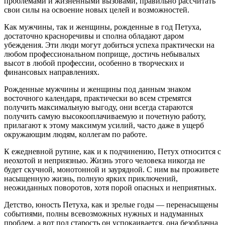
проблемами и жизненными вызовами, правильно рассчитать
свои силы на освоение новых целей и возможностей.
Как мужчины, так и женщины, рожденные в год Петуха,
достаточно красноречивы и сполна обладают даром
убеждения. Эти люди могут добиться успеха практически на
любом профессиональном поприще, достичь небывалых
высот в любой профессии, особенно в творческих и
финансовых направлениях.
Рожденные мужчины и женщины под данным знаком
восточного календаря, практически во всем стремятся
получить максимальную выгоду, они всегда стараются
получить самую высокооплачиваемую и почетную работу,
прилагают к этому максимум усилий, часто даже в ущерб
окружающим людям, коллегам по работе.
К ежедневной рутине, как и к подчинению, Петух относится с
неохотой и неприязнью. Жизнь этого человека никогда не
будет скучной, монотонной и заурядной. С ним вы проживете
насыщенную жизнь, полную ярких приключений,
неожиданных поворотов, хотя порой опасных и неприятных.
Детство, юность Петуха, как и зрелые годы — перенасыщены
событиями, полны всевозможных нужных и надуманных
проблем, а вот под старость он успокаивается, она безоблачна