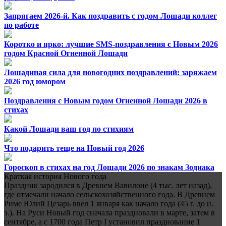
Запрягаем 2026-й. Как поздравить с годом Лошади коллег
по работе
Коротко и ярко: лучшие SMS-поздравления с Новым 2026
годом Красной Огненной Лошади
Лошадиная сила для новогодних поздравлений: заряжаем
2026 год юмором
Поздравления с Новым годом Огненной Лошади 2026 в
стихах
Какой Лошади ваш год по стихиям
Что подарить теще на Новый год 2026
Гороскоп в стихах на год Лошади 2026 по знакам Зодиака
Краткая история Нового года
Праздник зародился в Древнем Вавилоне (4 тыс. лет назад),
где отмечали начало сельскохозяйственного года. В Древнем
Риме Юлий Цезарь ввел 1 января как начало года (45 г. до н.
э.). На Руси Новый год сначала праздновали в марте, затем в
сентябре, а с 1700 года Петр I установил празднование 1