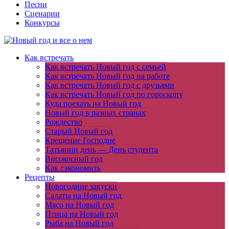
Песни
Сценарии
Конкурсы
Как встречать
Как встречать Новый год с семьей
Как встречать Новый год на работе
Как встречать Новый год с друзьями
Как встречать Новый год по гороскопу
Куда поехать на Новый год
Новый год в разных странах
Рождество
Старый Новый год
Крещение Господне
Татьянин день — День студента
Високосный год
Как сэкономить
Рецепты
Новогодние закуски
Салаты на Новый год
Мясо на Новый год
Птица на Новый год
Рыба на Новый год