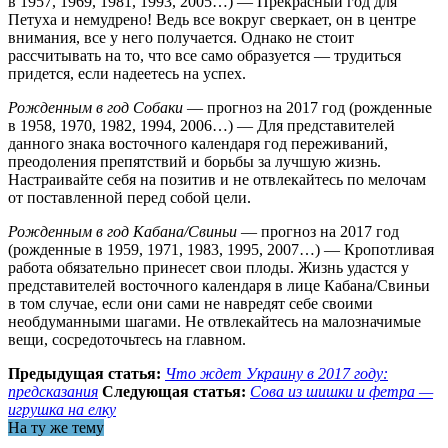
в 1957, 1969, 1981, 1993, 2005…) — Прекрасный год для
Петуха и немудрено! Ведь все вокруг сверкает, он в центре
внимания, все у него получается. Однако не стоит
рассчитывать на то, что все само образуется — трудиться
придется, если надеетесь на успех.
Рожденным в год Собаки
— прогноз на 2017 год (рожденные
в 1958, 1970, 1982, 1994, 2006…) — Для представителей
данного знака восточного календаря год переживаний,
преодоления препятствий и борьбы за лучшую жизнь.
Настраивайте себя на позитив и не отвлекайтесь по мелочам
от поставленной перед собой цели.
Рожденным в год Кабана/Свиньи
— прогноз на 2017 год
(рожденные в 1959, 1971, 1983, 1995, 2007…) — Кропотливая
работа обязательно принесет свои плоды. Жизнь удастся у
представителей восточного календаря в лице Кабана/Свиньи
в том случае, если они сами не навредят себе своими
необдуманными шагами. Не отвлекайтесь на малозначимые
вещи, сосредоточьтесь на главном.
Предыдущая статья:
Что ждет Украину в 2017 году:
предсказания
Следующая статья:
Сова из шишки и фетра —
игрушка на елку
На ту же тему