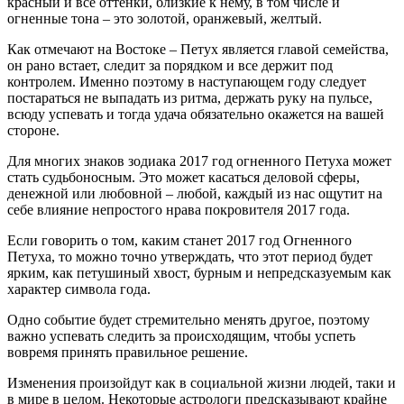
красный и все оттенки, близкие к нему, в том числе и
огненные тона – это золотой, оранжевый, желтый.
Как отмечают на Востоке – Петух является главой семейства,
он рано встает, следит за порядком и все держит под
контролем. Именно поэтому в наступающем году следует
постараться не выпадать из ритма, держать руку на пульсе,
всюду успевать и тогда удача обязательно окажется на вашей
стороне.
Для многих знаков зодиака 2017 год огненного Петуха может
стать судьбоносным. Это может касаться деловой сферы,
денежной или любовной – любой, каждый из нас ощутит на
себе влияние непростого нрава покровителя 2017 года.
Если говорить о том, каким станет 2017 год Огненного
Петуха, то можно точно утверждать, что этот период будет
ярким, как петушиный хвост, бурным и непредсказуемым как
характер символа года.
Одно событие будет стремительно менять другое, поэтому
важно успевать следить за происходящим, чтобы успеть
вовремя принять правильное решение.
Изменения произойдут как в социальной жизни людей, таки и
в мире в целом. Некоторые астрологи предсказывают крайне