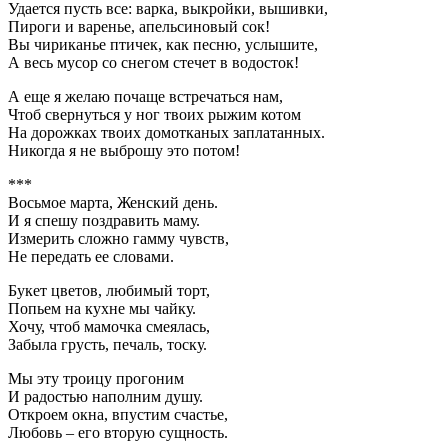
Удается пусть все: варка, выкройки, вышивки,
Пироги и варенье, апельсиновый сок!
Вы чириканье птичек, как песню, услышите,
А весь мусор со снегом стечет в водосток!
А еще я желаю почаще встречаться нам,
Чтоб свернуться у ног твоих рыжим котом
На дорожках твоих домотканых заплатанных.
Никогда я не выброшу это потом!
***
Восьмое марта, Женский день.
И я спешу поздравить маму.
Измерить сложно гамму чувств,
Не передать ее словами.
Букет цветов, любимый торт,
Попьем на кухне мы чайку.
Хочу, чтоб мамочка смеялась,
Забыла грусть, печаль, тоску.
Мы эту троицу прогоним
И радостью наполним душу.
Откроем окна, впустим счастье,
Любовь – его вторую сущность.