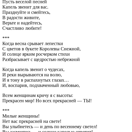
Пусть веселой песней
Капель звенит для вас.
Празднуйте и смейтесь,
В радости живите,
Верьте и надейтесь,
Счастливо любите!
***
Когда весна срывает лепестки
С цветов в букете Королевы Снежной,
И солнце ярким росчерком стихи
Разбрасывает с щедростью небрежной
Когда капель звенит о чудесах,
И реки вырываются на волю,
И я тону в распахнутых глазах…
И, воспарив, подхваченный любовью,
Всем женщинам кричу я с высоты:
Прекрасен мир! Но всех прекрасней — ТЫ!
***
Милые женщины!
Нет вас прекрасней на свете!
Вы улыбнетесь — и день по весеннему светел!
Вы засмеетесь — и солнце капелью ответит!