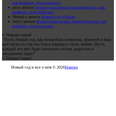
как выбрать, куда повесить
pin
к записи
Новогодние венки: разновидности, как
выбрать, куда повесить
Mental
к записи
Новый год в Китае
root
к записи
Новогодние венки: разновидности, как
выбрать, куда повесить
С Новым годом!
"Пусть Новый год, как волшебная снежинка, принесет в ваш
дом легкость счастья, блеск надежд и тепло любви. Пусть
каждый его миг будет наполнен уютом, радостью и
ожиданием чудес!"
С Новым годом!
Новый год и все о нем © 2026
Наверх