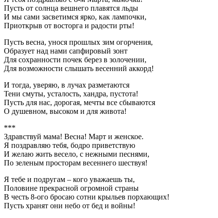
Пусть от солнца вешнего плавятся льды
И мы сами засветимся ярко, как лампочки,
Приоткрыв от восторга и радости рты!
Пусть весна, унося прошлых зим огорчения,
Образует над нами сапфировый зонт
Для сохранности почек берез в золочении,
Для возможности слышать весенний аккорд!
И тогда, уверяю, в лучах разметаются
Тени смуты, усталость, хандра, пустота!
Пусть для нас, дорогая, мечты все сбываются
О душевном, высоком и для живота!
***
Здравствуй мама! Весна! Март и женское.
Я поздравляю тебя, бодро приветствую
И желаю жить весело, с нежными песнями,
По зеленым просторам весеннего шествуя!
Я тебе и подругам – кого уважаешь ты,
Половине прекрасной огромной страны
В честь 8-ого бросаю сотни крыльев порхающих!
Пусть хранят они небо от бед и войны!