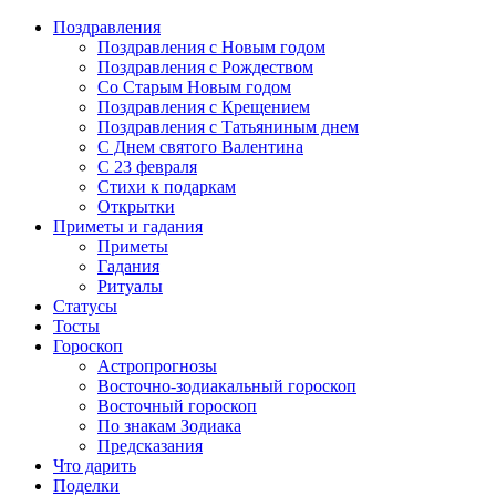
Поздравления
Поздравления с Новым годом
Поздравления с Рождеством
Со Старым Новым годом
Поздравления с Крещением
Поздравления с Татьяниным днем
С Днем святого Валентина
C 23 февраля
Стихи к подаркам
Открытки
Приметы и гадания
Приметы
Гадания
Ритуалы
Статусы
Тосты
Гороскоп
Астропрогнозы
Восточно-зодиакальный гороскоп
Восточный гороскоп
По знакам Зодиака
Предсказания
Что дарить
Поделки