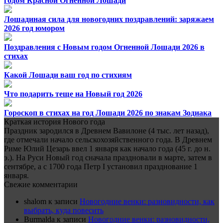
годом Красной Огненной Лошади
Лошадиная сила для новогодних поздравлений: заряжаем
2026 год юмором
Поздравления с Новым годом Огненной Лошади 2026 в
стихах
Какой Лошади ваш год по стихиям
Что подарить теще на Новый год 2026
Гороскоп в стихах на год Лошади 2026 по знакам Зодиака
Краткая история Нового года
Праздник зародился в Древнем Вавилоне (4 тыс. лет назад),
где отмечали начало сельскохозяйственного года. В Древнем
Риме Юлий Цезарь ввел 1 января как начало года (45 г. до н.
э.). На Руси Новый год сначала праздновали в марте, затем в
сентябре, а с 1700 года Петр I установил празднование 1
января.
Свежие комментарии
shalom
к записи
Новогодние венки: разновидности, как
выбрать, куда повесить
Burmalda
к записи
Новогодние венки: разновидности,