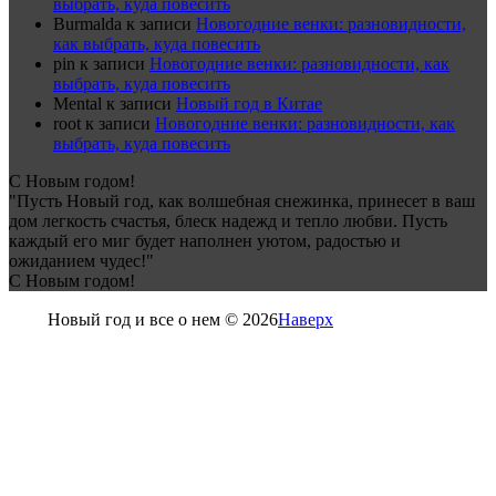
выбрать, куда повесить
Burmalda
к записи
Новогодние венки: разновидности,
как выбрать, куда повесить
pin
к записи
Новогодние венки: разновидности, как
выбрать, куда повесить
Mental
к записи
Новый год в Китае
root
к записи
Новогодние венки: разновидности, как
выбрать, куда повесить
С Новым годом!
"Пусть Новый год, как волшебная снежинка, принесет в ваш
дом легкость счастья, блеск надежд и тепло любви. Пусть
каждый его миг будет наполнен уютом, радостью и
ожиданием чудес!"
С Новым годом!
Новый год и все о нем © 2026
Наверх