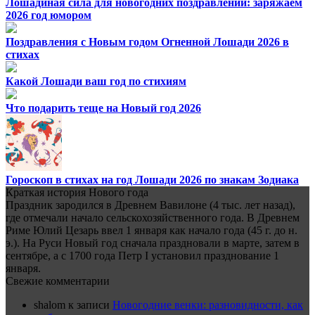
Лошадиная сила для новогодних поздравлений: заряжаем
2026 год юмором
Поздравления с Новым годом Огненной Лошади 2026 в
стихах
Какой Лошади ваш год по стихиям
Что подарить теще на Новый год 2026
Гороскоп в стихах на год Лошади 2026 по знакам Зодиака
Краткая история Нового года
Праздник зародился в Древнем Вавилоне (4 тыс. лет назад),
где отмечали начало сельскохозяйственного года. В Древнем
Риме Юлий Цезарь ввел 1 января как начало года (45 г. до н.
э.). На Руси Новый год сначала праздновали в марте, затем в
сентябре, а с 1700 года Петр I установил празднование 1
января.
Свежие комментарии
shalom
к записи
Новогодние венки: разновидности, как