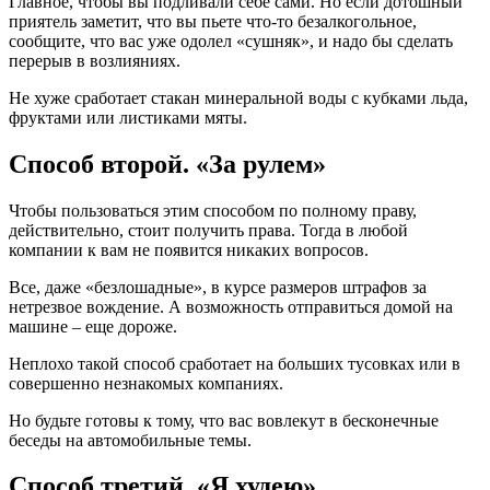
Главное, чтобы вы подливали себе сами. Но если дотошный
приятель заметит, что вы пьете что-то безалкогольное,
сообщите, что вас уже одолел «сушняк», и надо бы сделать
перерыв в возлияниях.
Не хуже сработает стакан минеральной воды с кубками льда,
фруктами или листиками мяты.
Способ второй. «За рулем»
Чтобы пользоваться этим способом по полному праву,
действительно, стоит получить права. Тогда в любой
компании к вам не появится никаких вопросов.
Все, даже «безлошадные», в курсе размеров штрафов за
нетрезвое вождение. А возможность отправиться домой на
машине – еще дороже.
Неплохо такой способ сработает на больших тусовках или в
совершенно незнакомых компаниях.
Но будьте готовы к тому, что вас вовлекут в бесконечные
беседы на автомобильные темы.
Способ третий. «Я худею»