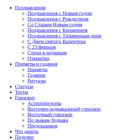
Поздравления
Поздравления с Новым годом
Поздравления с Рождеством
Со Старым Новым годом
Поздравления с Крещением
Поздравления с Татьяниным днем
С Днем святого Валентина
C 23 февраля
Стихи к подаркам
Открытки
Приметы и гадания
Приметы
Гадания
Ритуалы
Статусы
Тосты
Гороскоп
Астропрогнозы
Восточно-зодиакальный гороскоп
Восточный гороскоп
По знакам Зодиака
Предсказания
Что дарить
Поделки