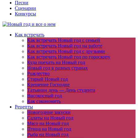
Песни
Сценарии
Конкурсы
Как встречать
Как встречать Новый год с семьей
Как встречать Новый год на работе
Как встречать Новый год с друзьями
Как встречать Новый год по гороскопу
Куда поехать на Новый год
Новый год в разных странах
Рождество
Старый Новый год
Крещение Господне
Татьянин день — День студента
Високосный год
Как сэкономить
Рецепты
Новогодние закуски
Салаты на Новый год
Мясо на Новый год
Птица на Новый год
Рыба на Новый год