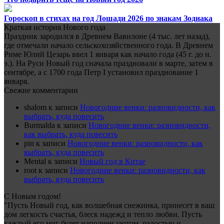
Гороскоп в стихах на год Лошади 2026 по знакам Зодиака
Краткая история Нового года
Праздник зародился в Древнем Вавилоне (4 тыс. лет назад),
где отмечали начало сельскохозяйственного года. В Древнем
Риме Юлий Цезарь ввел 1 января как начало года (45 г. до н.
э.). На Руси Новый год сначала праздновали в марте, затем в
сентябре, а с 1700 года Петр I установил празднование 1
января.
Свежие комментарии
shalom
к записи
Новогодние венки: разновидности, как
выбрать, куда повесить
Burmalda
к записи
Новогодние венки: разновидности,
как выбрать, куда повесить
pin
к записи
Новогодние венки: разновидности, как
выбрать, куда повесить
Mental
к записи
Новый год в Китае
root
к записи
Новогодние венки: разновидности, как
выбрать, куда повесить
С Новым годом!
"Пусть Новый год, как волшебная снежинка, принесет в ваш
дом легкость счастья, блеск надежд и тепло любви. Пусть
каждый его миг будет наполнен уютом, радостью и