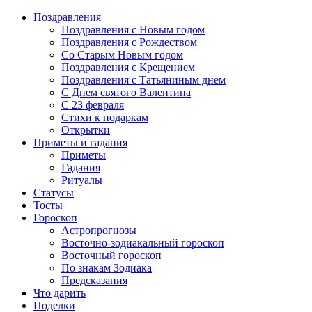
Поздравления
Поздравления с Новым годом
Поздравления с Рождеством
Со Старым Новым годом
Поздравления с Крещением
Поздравления с Татьяниным днем
С Днем святого Валентина
C 23 февраля
Стихи к подаркам
Открытки
Приметы и гадания
Приметы
Гадания
Ритуалы
Статусы
Тосты
Гороскоп
Астропрогнозы
Восточно-зодиакальный гороскоп
Восточный гороскоп
По знакам Зодиака
Предсказания
Что дарить
Поделки