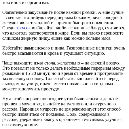
токсинов из организма.
Обязательно закусывайте после каждой рюмки. А еще лучше
– съешьте что-нибудь перед первым бокалом, ведь голодный
желудок является одной из причин быстрого опьянения.
Среди
закусок
выбирайте наиболее жирные блюда, считается,
что алкоголь растворяется в жире. Если вы плохо переносите
слишком жирную пищу, ешьте как можно больше мяса.
Избегайте шампанского и пива. Газированные напитки очень
быстро всасываются в кровь и ухудшают ситуацию.
Чаще выходите из-за стола, желательно – на свежий воздух.
Это позволит не только делать необходимые перерывы между
рюмками в 15-20 минут, но и время от времени протрезвлять
захмелевшую голову. Только обязательно одевайтесь перед
выходом на улицу, иначе вместо похмельного синдрома
можете заполучить простуду.
Ну а чтобы первое новогоднее утро было ясным и день не
прошел в мучениях, выпейте капустного или огуречного
рассола. Народная мудрость не зря рекомендует этот способ
быстро избавиться от похмелья. Соль, содержащаяся в
рассоле, удерживает влагу в организме, тем самым, улучшая
его самочувствие.