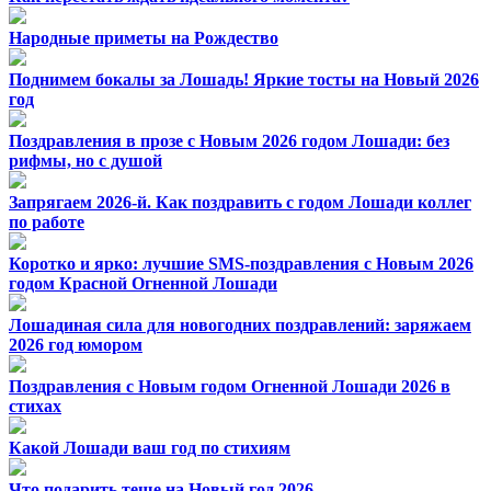
Народные приметы на Рождество
Поднимем бокалы за Лошадь! Яркие тосты на Новый 2026
год
Поздравления в прозе с Новым 2026 годом Лошади: без
рифмы, но с душой
Запрягаем 2026-й. Как поздравить с годом Лошади коллег
по работе
Коротко и ярко: лучшие SMS-поздравления с Новым 2026
годом Красной Огненной Лошади
Лошадиная сила для новогодних поздравлений: заряжаем
2026 год юмором
Поздравления с Новым годом Огненной Лошади 2026 в
стихах
Какой Лошади ваш год по стихиям
Что подарить теще на Новый год 2026