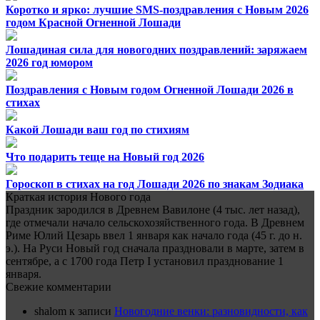
Коротко и ярко: лучшие SMS-поздравления с Новым 2026
годом Красной Огненной Лошади
Лошадиная сила для новогодних поздравлений: заряжаем
2026 год юмором
Поздравления с Новым годом Огненной Лошади 2026 в
стихах
Какой Лошади ваш год по стихиям
Что подарить теще на Новый год 2026
Гороскоп в стихах на год Лошади 2026 по знакам Зодиака
Краткая история Нового года
Праздник зародился в Древнем Вавилоне (4 тыс. лет назад),
где отмечали начало сельскохозяйственного года. В Древнем
Риме Юлий Цезарь ввел 1 января как начало года (45 г. до н.
э.). На Руси Новый год сначала праздновали в марте, затем в
сентябре, а с 1700 года Петр I установил празднование 1
января.
Свежие комментарии
shalom
к записи
Новогодние венки: разновидности, как