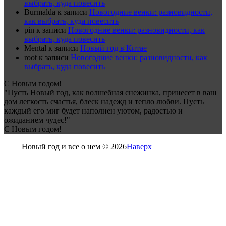
выбрать, куда повесить
Burmalda
к записи
Новогодние венки: разновидности,
как выбрать, куда повесить
pin
к записи
Новогодние венки: разновидности, как
выбрать, куда повесить
Mental
к записи
Новый год в Китае
root
к записи
Новогодние венки: разновидности, как
выбрать, куда повесить
С Новым годом!
"Пусть Новый год, как волшебная снежинка, принесет в ваш
дом легкость счастья, блеск надежд и тепло любви. Пусть
каждый его миг будет наполнен уютом, радостью и
ожиданием чудес!"
С Новым годом!
Новый год и все о нем © 2026
Наверх