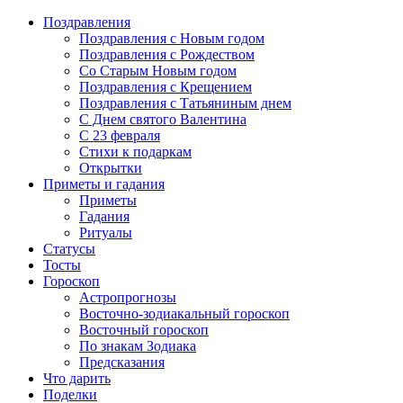
Поздравления
Поздравления с Новым годом
Поздравления с Рождеством
Со Старым Новым годом
Поздравления с Крещением
Поздравления с Татьяниным днем
С Днем святого Валентина
C 23 февраля
Стихи к подаркам
Открытки
Приметы и гадания
Приметы
Гадания
Ритуалы
Статусы
Тосты
Гороскоп
Астропрогнозы
Восточно-зодиакальный гороскоп
Восточный гороскоп
По знакам Зодиака
Предсказания
Что дарить
Поделки