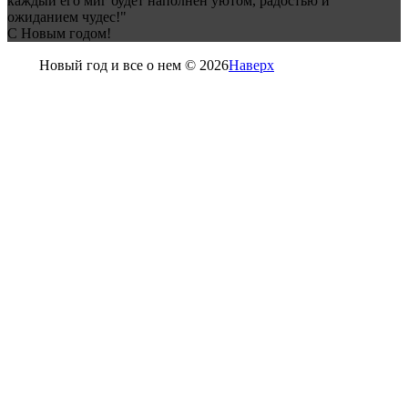
каждый его миг будет наполнен уютом, радостью и
ожиданием чудес!"
С Новым годом!
Новый год и все о нем © 2026
Наверх