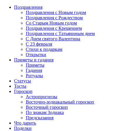
Поздравления
Поздравления с Новым годом
Поздравления с Рождеством
Со Старым Новым годом
Поздравления с Крещением
Поздравления с Татьяниным днем
С Днем святого Валентина
C 23 февраля
Стихи к подаркам
Открытки
Приметы и гадания
Приметы
Гадания
Ритуалы
Статусы
Тосты
Гороскоп
Астропрогнозы
Восточно-зодиакальный гороскоп
Восточный гороскоп
По знакам Зодиака
Предсказания
Что дарить
Поделки