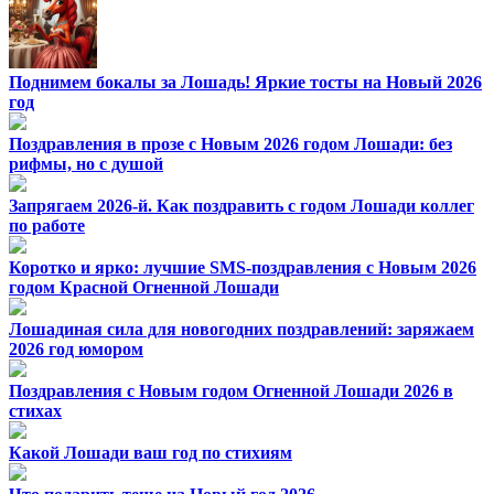
Поднимем бокалы за Лошадь! Яркие тосты на Новый 2026
год
Поздравления в прозе с Новым 2026 годом Лошади: без
рифмы, но с душой
Запрягаем 2026-й. Как поздравить с годом Лошади коллег
по работе
Коротко и ярко: лучшие SMS-поздравления с Новым 2026
годом Красной Огненной Лошади
Лошадиная сила для новогодних поздравлений: заряжаем
2026 год юмором
Поздравления с Новым годом Огненной Лошади 2026 в
стихах
Какой Лошади ваш год по стихиям