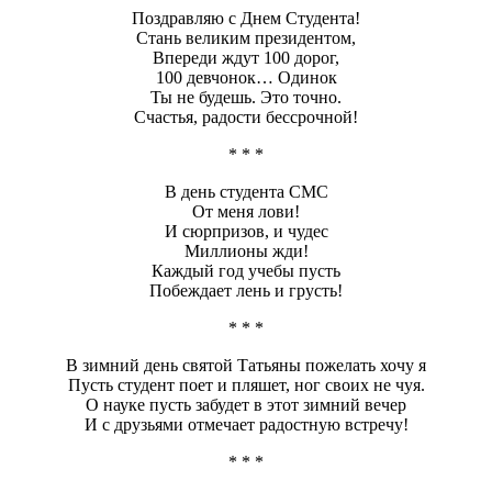
Поздравляю с Днем Студента!
Стань великим президентом,
Впереди ждут 100 дорог,
100 девчонок… Одинок
Ты не будешь. Это точно.
Счастья, радости бессрочной!
* * *
В день студента СМС
От меня лови!
И сюрпризов, и чудес
Миллионы жди!
Каждый год учебы пусть
Побеждает лень и грусть!
* * *
В зимний день святой Татьяны пожелать хочу я
Пусть студент поет и пляшет, ног своих не чуя.
О науке пусть забудет в этот зимний вечер
И с друзьями отмечает радостную встречу!
* * *