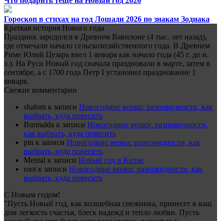
Что подарить теще на Новый год 2026
Гороскоп в стихах на год Лошади 2026 по знакам Зодиака
Краткая история Нового года
Праздник зародился в Древнем Вавилоне (4 тыс. лет назад),
где отмечали начало сельскохозяйственного года. В Древнем
Риме Юлий Цезарь ввел 1 января как начало года (45 г. до н.
э.). На Руси Новый год сначала праздновали в марте, затем в
сентябре, а с 1700 года Петр I установил празднование 1
января.
Свежие комментарии
shalom
к записи
Новогодние венки: разновидности, как
выбрать, куда повесить
Burmalda
к записи
Новогодние венки: разновидности,
как выбрать, куда повесить
pin
к записи
Новогодние венки: разновидности, как
выбрать, куда повесить
Mental
к записи
Новый год в Китае
root
к записи
Новогодние венки: разновидности, как
выбрать, куда повесить
С Новым годом!
"Пусть Новый год, как волшебная снежинка, принесет в ваш
дом легкость счастья, блеск надежд и тепло любви. Пусть