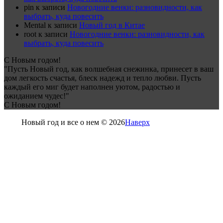
pin
к записи
Новогодние венки: разновидности, как
выбрать, куда повесить
Mental
к записи
Новый год в Китае
root
к записи
Новогодние венки: разновидности, как
выбрать, куда повесить
С Новым годом!
"Пусть Новый год, как волшебная снежинка, принесет в ваш
дом легкость счастья, блеск надежд и тепло любви. Пусть
каждый его миг будет наполнен уютом, радостью и
ожиданием чудес!"
С Новым годом!
Новый год и все о нем © 2026
Наверх