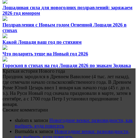
Лошадиная сила для новогодних поздравлений: заряжаем
2026 год юмором
Поздравления с Новым годом Огненной Лошади 2026 в
стихах
Какой Лошади ваш год по стихиям
Что подарить теще на Новый год 2026
Гороскоп в стихах на год Лошади 2026 по знакам Зодиака
Краткая история Нового года
Праздник зародился в Древнем Вавилоне (4 тыс. лет назад),
где отмечали начало сельскохозяйственного года. В Древнем
Риме Юлий Цезарь ввел 1 января как начало года (45 г. до н.
э.). На Руси Новый год сначала праздновали в марте, затем в
сентябре, а с 1700 года Петр I установил празднование 1
января.
Свежие комментарии
shalom
к записи
Новогодние венки: разновидности, как
выбрать, куда повесить
Burmalda
к записи
Новогодние венки: разновидности,
как выбрать, куда повесить