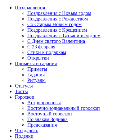
Поздравления
Поздравления с Новым годом
Поздравления с Рождеством
Со Старым Новым годом
Поздравления с Крещением
Поздравления с Татьяниным днем
С Днем святого Валентина
C 23 февраля
Стихи к подаркам
Открытки
Приметы и гадания
Приметы
Гадания
Ритуалы
Статусы
Тосты
Гороскоп
Астропрогнозы
Восточно-зодиакальный гороскоп
Восточный гороскоп
По знакам Зодиака
Предсказания
Что дарить
Поделки