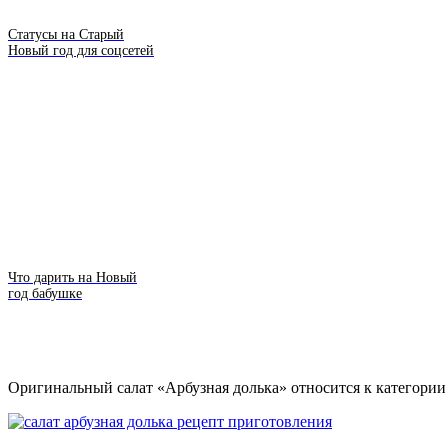
Статусы на Старый
Новый год для соцсетей
Что дарить на Новый
год бабушке
Оригинальный салат «Арбузная долька» относится к категории