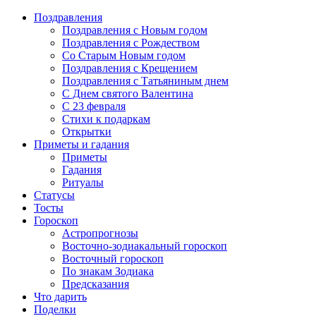
Поздравления
Поздравления с Новым годом
Поздравления с Рождеством
Со Старым Новым годом
Поздравления с Крещением
Поздравления с Татьяниным днем
С Днем святого Валентина
C 23 февраля
Стихи к подаркам
Открытки
Приметы и гадания
Приметы
Гадания
Ритуалы
Статусы
Тосты
Гороскоп
Астропрогнозы
Восточно-зодиакальный гороскоп
Восточный гороскоп
По знакам Зодиака
Предсказания
Что дарить
Поделки