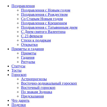
Поздравления
Поздравления с Новым годом
Поздравления с Рождеством
Со Старым Новым годом
Поздравления с Крещением
Поздравления с Татьяниным днем
С Днем святого Валентина
C 23 февраля
Стихи к подаркам
Открытки
Приметы и гадания
Приметы
Гадания
Ритуалы
Статусы
Тосты
Гороскоп
Астропрогнозы
Восточно-зодиакальный гороскоп
Восточный гороскоп
По знакам Зодиака
Предсказания
Что дарить
Поделки