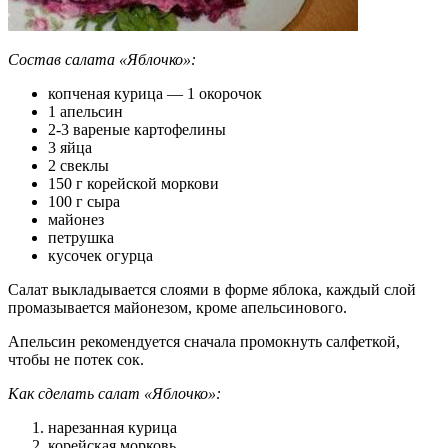
Состав салата «Яблочко»:
копченая курица — 1 окорочок
1 апельсин
2-3 вареные картофелины
3 яйца
2 свеклы
150 г корейской моркови
100 г сыра
майонез
петрушка
кусочек огурца
Салат выкладывается слоями в форме яблока, каждый слой
промазывается майонезом, кроме апельсинового.
Апельсин рекомендуется сначала промокнуть салфеткой,
чтобы не потек сок.
Как сделать салат «Яблочко»:
нарезанная курица
корейская морковь