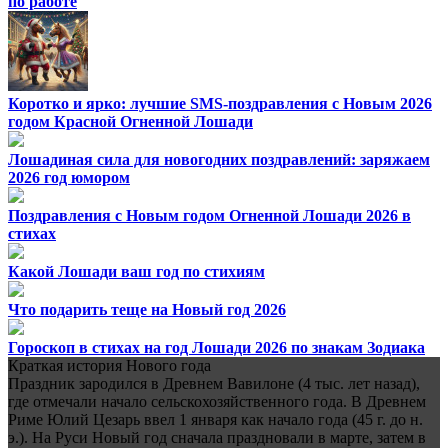
по работе
Коротко и ярко: лучшие SMS-поздравления с Новым 2026
годом Красной Огненной Лошади
Лошадиная сила для новогодних поздравлений: заряжаем
2026 год юмором
Поздравления с Новым годом Огненной Лошади 2026 в
стихах
Какой Лошади ваш год по стихиям
Что подарить теще на Новый год 2026
Гороскоп в стихах на год Лошади 2026 по знакам Зодиака
Краткая история Нового года
Праздник зародился в Древнем Вавилоне (4 тыс. лет назад),
где отмечали начало сельскохозяйственного года. В Древнем
Риме Юлий Цезарь ввел 1 января как начало года (45 г. до н.
э.). На Руси Новый год сначала праздновали в марте, затем в