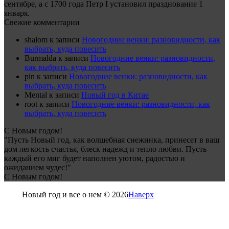
сентябре, а с 1700 года Петр I установил празднование 1
января.
Свежие комментарии
shalom
к записи
Новогодние венки: разновидности, как
выбрать, куда повесить
Burmalda
к записи
Новогодние венки: разновидности,
как выбрать, куда повесить
pin
к записи
Новогодние венки: разновидности, как
выбрать, куда повесить
Mental
к записи
Новый год в Китае
root
к записи
Новогодние венки: разновидности, как
выбрать, куда повесить
С Новым годом!
"Пусть Новый год, как волшебная снежинка, принесет в ваш
дом легкость счастья, блеск надежд и тепло любви. Пусть
каждый его миг будет наполнен уютом, радостью и
ожиданием чудес!"
С Новым годом!
Новый год и все о нем © 2026
Наверх