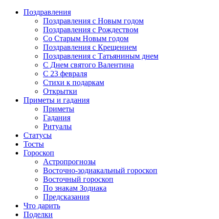
Поздравления
Поздравления с Новым годом
Поздравления с Рождеством
Со Старым Новым годом
Поздравления с Крещением
Поздравления с Татьяниным днем
С Днем святого Валентина
C 23 февраля
Стихи к подаркам
Открытки
Приметы и гадания
Приметы
Гадания
Ритуалы
Статусы
Тосты
Гороскоп
Астропрогнозы
Восточно-зодиакальный гороскоп
Восточный гороскоп
По знакам Зодиака
Предсказания
Что дарить
Поделки