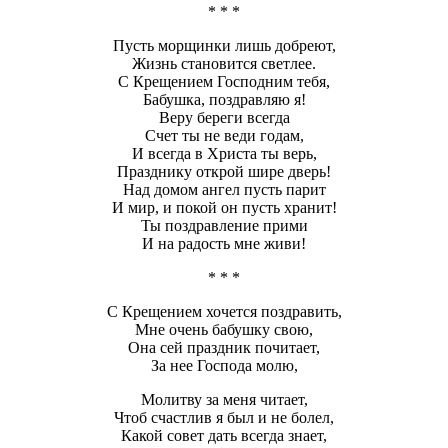
* * *
Пусть морщинки лишь добреют,
Жизнь становится светлее.
С Крещением Господним тебя,
Бабушка, поздравляю я!
Веру береги всегда
Счет ты не веди годам,
И всегда в Христа ты верь,
Празднику открой шире дверь!
Над домом ангел пусть парит
И мир, и покой он пусть хранит!
Ты поздравление прими
И на радость мне живи!
* * *
С Крещением хочется поздравить,
Мне очень бабушку свою,
Она сей праздник почитает,
За нее Господа молю,
Молитву за меня читает,
Чтоб счастлив я был и не болел,
Какой совет дать всегда знает,