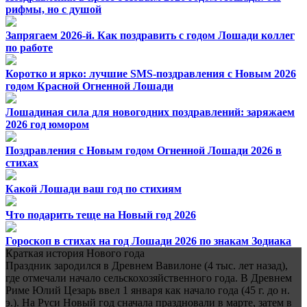
рифмы, но с душой
Запрягаем 2026-й. Как поздравить с годом Лошади коллег
по работе
Коротко и ярко: лучшие SMS-поздравления с Новым 2026
годом Красной Огненной Лошади
Лошадиная сила для новогодних поздравлений: заряжаем
2026 год юмором
Поздравления с Новым годом Огненной Лошади 2026 в
стихах
Какой Лошади ваш год по стихиям
Что подарить теще на Новый год 2026
Гороскоп в стихах на год Лошади 2026 по знакам Зодиака
Краткая история Нового года
Праздник зародился в Древнем Вавилоне (4 тыс. лет назад),
где отмечали начало сельскохозяйственного года. В Древнем
Риме Юлий Цезарь ввел 1 января как начало года (45 г. до н.
э.). На Руси Новый год сначала праздновали в марте, затем в