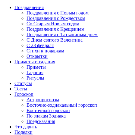
Поздравления
Поздравления с Новым годом
Поздравления с Рождеством
Со Старым Новым годом
Поздравления с Крещением
Поздравления с Татьяниным днем
С Днем святого Валентина
C 23 февраля
Стихи к подаркам
Открытки
Приметы и гадания
Приметы
Гадания
Ритуалы
Статусы
Тосты
Гороскоп
Астропрогнозы
Восточно-зодиакальный гороскоп
Восточный гороскоп
По знакам Зодиака
Предсказания
Что дарить
Поделки