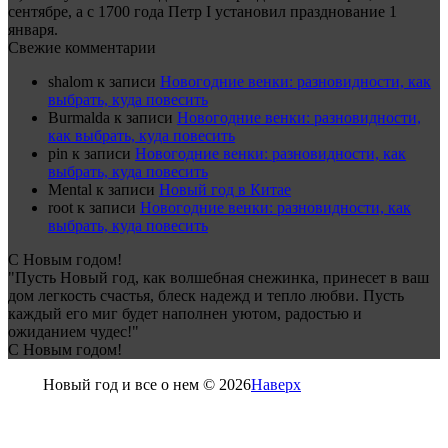
сентябре, а с 1700 года Петр I установил празднование 1
января.
Свежие комментарии
shalom
к записи
Новогодние венки: разновидности, как
выбрать, куда повесить
Burmalda
к записи
Новогодние венки: разновидности,
как выбрать, куда повесить
pin
к записи
Новогодние венки: разновидности, как
выбрать, куда повесить
Mental
к записи
Новый год в Китае
root
к записи
Новогодние венки: разновидности, как
выбрать, куда повесить
С Новым годом!
"Пусть Новый год, как волшебная снежинка, принесет в ваш
дом легкость счастья, блеск надежд и тепло любви. Пусть
каждый его миг будет наполнен уютом, радостью и
ожиданием чудес!"
С Новым годом!
Новый год и все о нем © 2026
Наверх