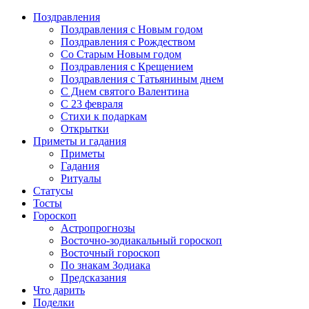
Поздравления
Поздравления с Новым годом
Поздравления с Рождеством
Со Старым Новым годом
Поздравления с Крещением
Поздравления с Татьяниным днем
С Днем святого Валентина
C 23 февраля
Стихи к подаркам
Открытки
Приметы и гадания
Приметы
Гадания
Ритуалы
Статусы
Тосты
Гороскоп
Астропрогнозы
Восточно-зодиакальный гороскоп
Восточный гороскоп
По знакам Зодиака
Предсказания
Что дарить
Поделки