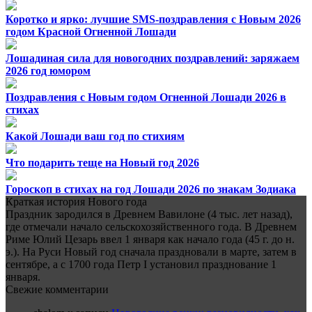
Коротко и ярко: лучшие SMS-поздравления с Новым 2026
годом Красной Огненной Лошади
Лошадиная сила для новогодних поздравлений: заряжаем
2026 год юмором
Поздравления с Новым годом Огненной Лошади 2026 в
стихах
Какой Лошади ваш год по стихиям
Что подарить теще на Новый год 2026
Гороскоп в стихах на год Лошади 2026 по знакам Зодиака
Краткая история Нового года
Праздник зародился в Древнем Вавилоне (4 тыс. лет назад),
где отмечали начало сельскохозяйственного года. В Древнем
Риме Юлий Цезарь ввел 1 января как начало года (45 г. до н.
э.). На Руси Новый год сначала праздновали в марте, затем в
сентябре, а с 1700 года Петр I установил празднование 1
января.
Свежие комментарии