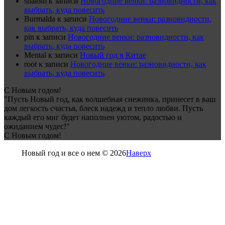
shalom
к записи
Новогодние венки: разновидности, как
выбрать, куда повесить
Burmalda
к записи
Новогодние венки: разновидности,
как выбрать, куда повесить
pin
к записи
Новогодние венки: разновидности, как
выбрать, куда повесить
Mental
к записи
Новый год в Китае
root
к записи
Новогодние венки: разновидности, как
выбрать, куда повесить
С Новым годом!
"Пусть Новый год, как волшебная снежинка, принесет в ваш
дом легкость счастья, блеск надежд и тепло любви. Пусть
каждый его миг будет наполнен уютом, радостью и
ожиданием чудес!"
С Новым годом!
Новый год и все о нем © 2026
Наверх