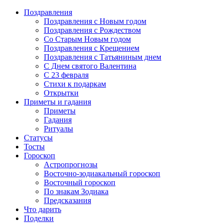
Поздравления
Поздравления с Новым годом
Поздравления с Рождеством
Со Старым Новым годом
Поздравления с Крещением
Поздравления с Татьяниным днем
С Днем святого Валентина
C 23 февраля
Стихи к подаркам
Открытки
Приметы и гадания
Приметы
Гадания
Ритуалы
Статусы
Тосты
Гороскоп
Астропрогнозы
Восточно-зодиакальный гороскоп
Восточный гороскоп
По знакам Зодиака
Предсказания
Что дарить
Поделки