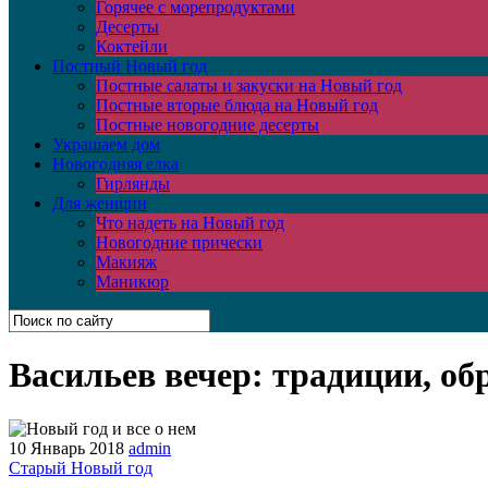
Горячее с морепродуктами
Десерты
Коктейли
Постный Новый год
Постные салаты и закуски на Новый год
Постные вторые блюда на Новый год
Постные новогодние десерты
Украшаем дом
Новогодняя елка
Гирлянды
Для женщин
Что надеть на Новый год
Новогодние прически
Макияж
Маникюр
Васильев вечер: традиции, об
10 Январь 2018
admin
Старый Новый год