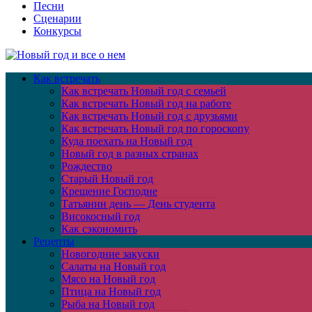
Песни
Сценарии
Конкурсы
Как встречать
Как встречать Новый год с семьей
Как встречать Новый год на работе
Как встречать Новый год с друзьями
Как встречать Новый год по гороскопу
Куда поехать на Новый год
Новый год в разных странах
Рождество
Старый Новый год
Крещение Господне
Татьянин день — День студента
Високосный год
Как сэкономить
Рецепты
Новогодние закуски
Салаты на Новый год
Мясо на Новый год
Птица на Новый год
Рыба на Новый год