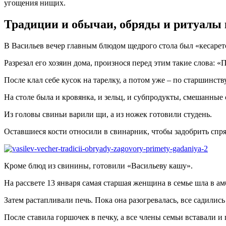
угощения нищих.
Традиции и обычаи, обряды и ритуалы 
В Васильев вечер главным блюдом щедрого стола был «кесаре
Разрезал его хозяин дома, произнося перед этим такие слова: «П
После клал себе кусок на тарелку, а потом уже – по старшинству
На столе была и кровянка, и зельц, и субпродукты, смешанные 
Из головы свиньи варили щи, а из ножек готовили студень.
Оставшиеся кости относили в свинарник, чтобы задобрить спр
Кроме блюд из свинины, готовили «Васильеву кашу».
На рассвете 13 января самая старшая женщина в семье шла в ам
Затем растапливали печь. Пока она разогревалась, все садились
После ставила горшочек в печку, а все члены семьи вставали и