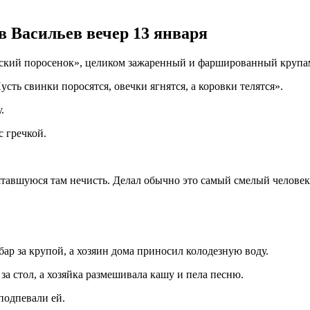
в Васильев вечер 13 января
тский поросенок», целиком зажаренный и фаршированный крупам
усть свинки поросятся, овечки ягнятся, а коровки телятся».
.
с гречкой.
ятавшуюся там нечисть. Делал обычно это самый смелый человек
бар за крупой, а хозяин дома приносил колодезную воду.
 за стол, а хозяйка размешивала кашу и пела песню.
 подпевали ей.