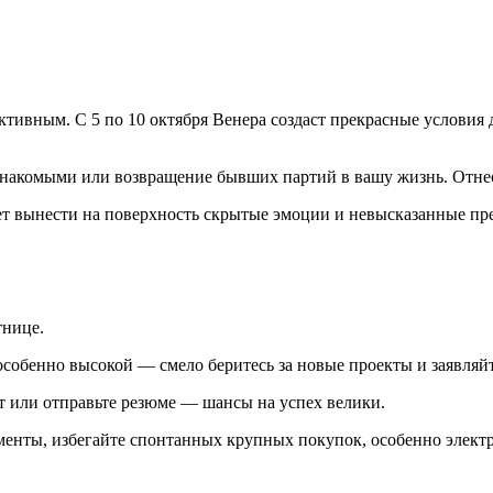
тивным. С 5 по 10 октября Венера создаст прекрасные условия д
накомыми или возвращение бывших партий в вашу жизнь. Отнес
т вынести на поверхность скрытые эмоции и невысказанные прет
тнице.
 особенно высокой — смело беритесь за новые проекты и заявляй
т или отправьте резюме — шансы на успех велики.
менты, избегайте спонтанных крупных покупок, особенно элект