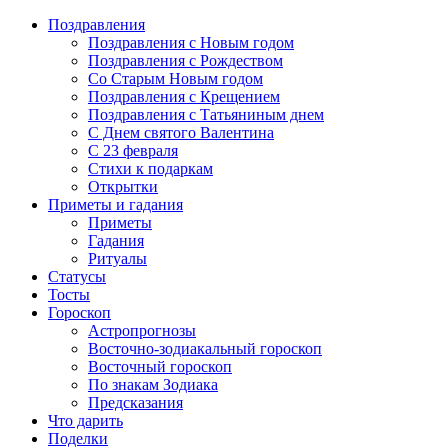
Поздравления
Поздравления с Новым годом
Поздравления с Рождеством
Со Старым Новым годом
Поздравления с Крещением
Поздравления с Татьяниным днем
С Днем святого Валентина
C 23 февраля
Стихи к подаркам
Открытки
Приметы и гадания
Приметы
Гадания
Ритуалы
Статусы
Тосты
Гороскоп
Астропрогнозы
Восточно-зодиакальный гороскоп
Восточный гороскоп
По знакам Зодиака
Предсказания
Что дарить
Поделки