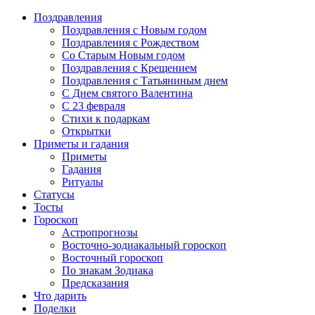
Поздравления
Поздравления с Новым годом
Поздравления с Рождеством
Со Старым Новым годом
Поздравления с Крещением
Поздравления с Татьяниным днем
С Днем святого Валентина
C 23 февраля
Стихи к подаркам
Открытки
Приметы и гадания
Приметы
Гадания
Ритуалы
Статусы
Тосты
Гороскоп
Астропрогнозы
Восточно-зодиакальный гороскоп
Восточный гороскоп
По знакам Зодиака
Предсказания
Что дарить
Поделки