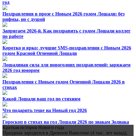
год
Поздравления в прозе с Новым 2026 годом Лошади: без
рифмы, но с душой
Запрягаем 2026-й. Как поздравить с годом Лошади коллег
по работе
Коротко и ярко: лучшие SMS-поздравления с Новым 2026
годом Красной Огненной Лошади
Лошадиная сила для новогодних поздравлений: заряжаем
2026 год юмором
Поздравления с Новым годом Огненной Лошади 2026 в
стихах
Какой Лошади ваш год по стихиям
Что подарить теще на Новый год 2026
Гороскоп в стихах на год Лошади 2026 по знакам Зодиака
Краткая история Нового года
Праздник зародился в Древнем Вавилоне (4 тыс. лет назад),