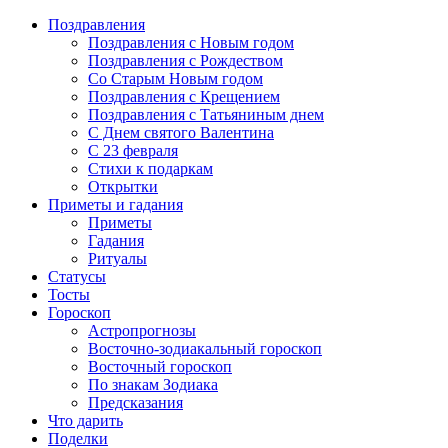
Поздравления
Поздравления с Новым годом
Поздравления с Рождеством
Со Старым Новым годом
Поздравления с Крещением
Поздравления с Татьяниным днем
С Днем святого Валентина
C 23 февраля
Стихи к подаркам
Открытки
Приметы и гадания
Приметы
Гадания
Ритуалы
Статусы
Тосты
Гороскоп
Астропрогнозы
Восточно-зодиакальный гороскоп
Восточный гороскоп
По знакам Зодиака
Предсказания
Что дарить
Поделки