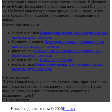
где отмечали начало сельскохозяйственного года. В Древнем
Риме Юлий Цезарь ввел 1 января как начало года (45 г. до н.
э.). На Руси Новый год сначала праздновали в марте, затем в
сентябре, а с 1700 года Петр I установил празднование 1
января.
Свежие комментарии
shalom
к записи
Новогодние венки: разновидности, как
выбрать, куда повесить
Burmalda
к записи
Новогодние венки: разновидности,
как выбрать, куда повесить
pin
к записи
Новогодние венки: разновидности, как
выбрать, куда повесить
Mental
к записи
Новый год в Китае
root
к записи
Новогодние венки: разновидности, как
выбрать, куда повесить
С Новым годом!
"Пусть Новый год, как волшебная снежинка, принесет в ваш
дом легкость счастья, блеск надежд и тепло любви. Пусть
каждый его миг будет наполнен уютом, радостью и
ожиданием чудес!"
С Новым годом!
Новый год и все о нем © 2026
Наверх