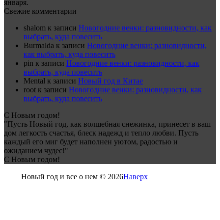
января.
Свежие комментарии
shalom
к записи
Новогодние венки: разновидности, как
выбрать, куда повесить
Burmalda
к записи
Новогодние венки: разновидности,
как выбрать, куда повесить
pin
к записи
Новогодние венки: разновидности, как
выбрать, куда повесить
Mental
к записи
Новый год в Китае
root
к записи
Новогодние венки: разновидности, как
выбрать, куда повесить
С Новым годом!
"Пусть Новый год, как волшебная снежинка, принесет в ваш
дом легкость счастья, блеск надежд и тепло любви. Пусть
каждый его миг будет наполнен уютом, радостью и
ожиданием чудес!"
С Новым годом!
Новый год и все о нем © 2026
Наверх