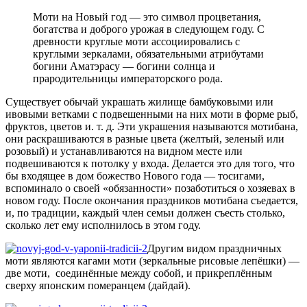
Моти на Новый год — это символ процветания,
богатства и доброго урожая в следующем году. С
древности круглые моти ассоциировались с
круглыми зеркалами, обязательными атрибутами
богини Аматэрасу — богини солнца и
прародительницы императорского рода.
Существует обычай украшать жилище бамбуковыми или
ивовыми ветками с подвешенными на них моти в форме рыб,
фруктов, цветов и. т. д. Эти украшения называются мотибана,
они раскрашиваются в разные цвета (желтый, зеленый или
розовый) и устанавливаются на видном месте или
подвешиваются к потолку у входа. Делается это для того, что
бы входящее в дом божество Нового года — тосигами,
вспоминало о своей «обязанности» позаботиться о хозяевах в
новом году. После окончания праздников мотибана съедается,
и, по традиции, каждый член семьи должен съесть столько,
сколько лет ему исполнилось в этом году.
Другим видом праздничных
моти являются кагами моти (зеркальные рисовые лепёшки) —
две моти, соединённые между собой, и прикреплённым
сверху японским померанцем (дайдай).