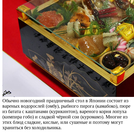
Обычно новогодний праздничный стол в Японии состоит из
вареных водорослей (омбу), рыбного пирога (камабоко), пюре
из батата с каштанами (курикинтон), вареного корня лопуха
(кимпира гобо) и сладкой чёрной сои (куромамэ). Многие из
этих блюд сладкие, кислые, или сушеные и поэтому могут
храниться без холодильника.