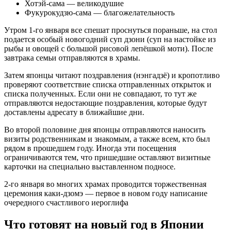
Хотэй-сама — великодушие
Фукурокудзю-сама — благожелательность
Утром 1-го января все спешат проснуться пораньше, на стол
подается особый новогодний суп дзони (суп на настойке из
рыбы и овощей с большой рисовой лепёшкой моти). После
завтрака семьи отправляются в храмы.
Затем японцы читают поздравления (нэнгадзё) и кропотливо
проверяют соответствие списка отправленных открыток и
списка полученных. Если они не совпадают, то тут же
отправляются недостающие поздравления, которые будут
доставлены адресату в ближайшие дни.
Во второй половине дня японцы отправляются наносить
визиты родственникам и знакомым, а также всем, кто был
рядом в прошедшем году. Иногда эти посещения
ограничиваются тем, что пришедшие оставляют визитные
карточки на специально выставленном подносе.
2-го января во многих храмах проводится торжественная
церемония каки-дзомэ — первое в новом году написание
очередного счастливого иероглифа
Что готовят на новый год в Японии