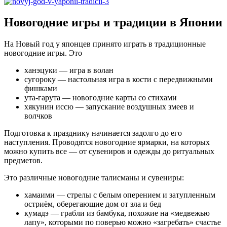
Новогодние игры и традиции в Японии
На Новый год у японцев принято играть в традиционные
новогодние игры. Это
ханэцуки — игра в волан
сугороку — настольная игра в кости с передвижными
фишками
ута-гарута — новогодние карты со стихами
хякунин иссю — запускание воздушных змеев и
волчков
Подготовка к празднику начинается задолго до его
наступления. Проводятся новогодние ярмарки, на которых
можно купить все — от сувениров и одежды до ритуальных
предметов.
Это различные новогодние талисманы и сувениры:
хамаими — стрелы с белым оперением и затупленным
остриём, оберегающие дом от зла и бед
кумадэ — грабли из бамбука, похожие на «медвежью
лапу», которыми по поверью можно «загребать» счастье