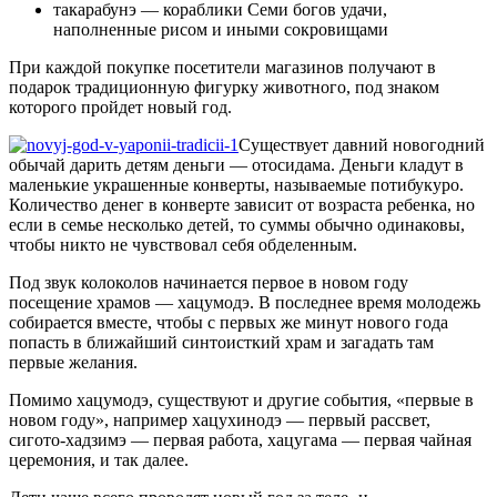
такарабунэ — кораблики Семи богов удачи,
наполненные рисом и иными сокровищами
При каждой покупке посетители магазинов получают в
подарок традиционную фигурку животного, под знаком
которого пройдет новый год.
Существует давний новогодний
обычай дарить детям деньги — отосидама. Деньги кладут в
маленькие украшенные конверты, называемые потибукуро.
Количество денег в конверте зависит от возраста ребенка, но
если в семье несколько детей, то суммы обычно одинаковы,
чтобы никто не чувствовал себя обделенным.
Под звук колоколов начинается первое в новом году
посещение храмов — хацумодэ. В последнее время молодежь
собирается вместе, чтобы с первых же минут нового года
попасть в ближайший синтоисткий храм и загадать там
первые желания.
Помимо хацумодэ, существуют и другие события, «первые в
новом году», например хацухинодэ — первый рассвет,
сигото-хадзимэ — первая работа, хацугама — первая чайная
церемония, и так далее.