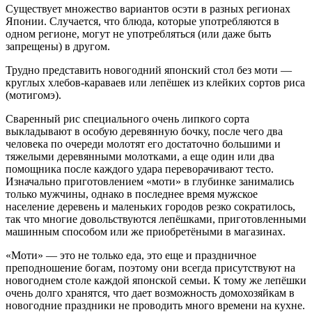
Существует множество вариантов осэти в разных регионах
Японии. Случается, что блюда, которые употребляются в
одном регионе, могут не употребляться (или даже быть
запрещены) в другом.
Трудно представить новогодний японский стол без моти —
круглых хлебов-караваев или лепёшек из клейких сортов риса
(мотигомэ).
Сваренный рис специального очень липкого сорта
выкладывают в особую деревянную бочку, после чего два
человека по очереди молотят его достаточно большими и
тяжелыми деревянными молотками, а еще один или два
помощника после каждого удара переворачивают тесто.
Изначально приготовлением «моти» в глубинке занимались
только мужчины, однако в последнее время мужское
население деревень и маленьких городов резко сократилось,
так что многие довольствуются лепёшками, приготовленными
машинным способом или же приобретёными в магазинах.
«Моти» — это не только еда, это еще и праздничное
преподношение богам, поэтому они всегда присутствуют на
новогоднем столе каждой японской семьи. К тому же лепёшки
очень долго хранятся, что дает возможность домохозяйкам в
новогодние праздники не проводить много времени на кухне.