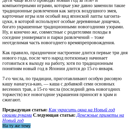
Дети чаще всего проводят новый год за теле- и
компьютерными играми, которые уже давно заменили такие
традиционные развлечения как запуск воздушного змея,
карточные игры или особый вид японской лапты хагоита-
цуки, в которой используют особые деревянные дощечки,
богато украшенные традиционными новогодними узорами.
Ну, и конечно же, совместные с родителями походы в
соседние универмаги и парки развлечений – тоже
неотделимая часть новогоднего времяпрепровождения.
Как правило, праздничное настроение длится первые три дня
нового года, после чего народ потихоньку начинает
готовиться к выходу на работу, хотя по традиционным
понятиям новый год в Японии длится до 15-го января.
7-го числа, по традиции, приготавливают особую рисовую
кашу нанагуса-каю, — каша с добавкой семи основных
весенних трав, а 15-го числа (последний день новогодних
торжеств) все новогодние украшения приносят в храм и
сжигают.
Предыдущая статья:
Как украсить окна на Новый год
своими руками
Следующая статья:
Денежные приметы на
Новый год
На ту же тему