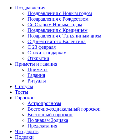
Поздравления
Поздравления с Новым годом
Поздравления с Рождеством
Со Старым Новым годом
Поздравления с Крещением
Поздравления с Татьяниным днем
С Днем святого Валентина
C 23 февраля
Стихи к подаркам
Открытки
Приметы и гадания
Приметы
Гадания
Ритуалы
Статусы
Тосты
Гороскоп
Астропрогнозы
Восточно-зодиакальный гороскоп
Восточный гороскоп
По знакам Зодиака
Предсказания
Что дарить
Поделки