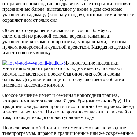
отправляют новогодние поздравительные открытки, готовят
праздничные блюда, выставляют у входа в дом сосновые
украшения кадомацу («сосна у входа»), которые символически
охраняют дом от злых сил.
Обычно это украшение делается из сосны, бамбука,
сплетенной из рисовой соломы веревки (симэнава),
украшенной ветками папоротника, мандаринами, а иногда —
пучком водорослей и сушеной креветкой. Каждая из деталей
имеет свою символику.
В новогодние праздники
многие японцы отправляются в родные места, посещают
храмы, где молятся и просят благополучия себе и своим
близким. Девушки и женщины по случаю такого события
надевают красочные кимоно.
Особое значение имеет и семейная новогодняя трапеза,
которая начинается вечером 31 декабря (омисока-но ёру). По
традиции она должна пройти тихо и чинно, без шумных бесед
и застольных песен. Ничто не должно отвлекать от мыслей о
том, что ждет каждого в наступающем году.
Но в современной Японии все вместе смотрят новогодние
телепрограммы, играют в традиционные или же современные