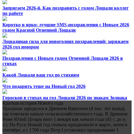
Запрягаем 2026-й. Как поздравить с годом Лошади коллег
по работе
Коротко и ярко: лучшие SMS-поздравления с Новым 2026
годом Красной Огненной Лошади
Лошадиная сила для новогодних поздравлений: заряжаем
2026 год юмором
Поздравления с Новым годом Огненной Лошади 2026 в
стихах
Какой Лошади ваш год по стихиям
Что подарить теще на Новый год 2026
Гороскоп в стихах на год Лошади 2026 по знакам Зодиака
Краткая история Нового года
Праздник зародился в Древнем Вавилоне (4 тыс. лет назад),
где отмечали начало сельскохозяйственного года. В Древнем
Риме Юлий Цезарь ввел 1 января как начало года (45 г. до н.
э.). На Руси Новый год сначала праздновали в марте, затем в
сентябре, а с 1700 года Петр I установил празднование 1