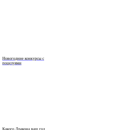
Новогодние конкурсы с
поцелуями
Какого Дракона ваш год