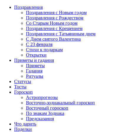
Поздравления
Поздравления с Новым годом
Поздравления с Рождеством
Со Старым Новым годом
Поздравления с Крещением
Поздравления с Татьяниным днем
С Днем святого Валентина
C 23 февраля
Стихи к подаркам
Открытки
Приметы и гадания
Приметы
Гадания
Ритуалы
Статусы
Тосты
Гороскоп
Астропрогнозы
Восточно-зодиакальный гороскоп
Восточный гороскоп
По знакам Зодиака
Предсказания
Что дарить
Поделки