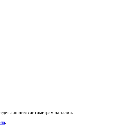
иведет лишним сантиметрам на талии.
ола
.