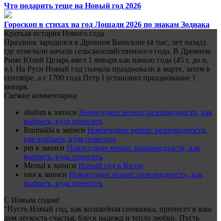
Что подарить теще на Новый год 2026
Гороскоп в стихах на год Лошади 2026 по знакам Зодиака
Краткая история Нового года
Праздник зародился в Древнем Вавилоне (4 тыс. лет назад),
где отмечали начало сельскохозяйственного года. В Древнем
Риме Юлий Цезарь ввел 1 января как начало года (45 г. до н.
э.). На Руси Новый год сначала праздновали в марте, затем в
сентябре, а с 1700 года Петр I установил празднование 1
января.
Свежие комментарии
shalom
к записи
Новогодние венки: разновидности, как
выбрать, куда повесить
Burmalda
к записи
Новогодние венки: разновидности,
как выбрать, куда повесить
pin
к записи
Новогодние венки: разновидности, как
выбрать, куда повесить
Mental
к записи
Новый год в Китае
root
к записи
Новогодние венки: разновидности, как
выбрать, куда повесить
С Новым годом!
"Пусть Новый год, как волшебная снежинка, принесет в ваш
дом легкость счастья, блеск надежд и тепло любви. Пусть