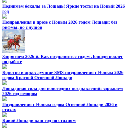
Поднимем бокалы за Лошадь! Яркие тосты на Новый 2026
год
Поздравления в прозе с Новым 2026 годом Лошади: без
рифмы, но с душой
Запрягаем 2026-й. Как поздравить с годом Лошади коллег
по работе
Коротко и ярко: лучшие SMS-поздравления с Новым 2026
годом Красной Огненной Лошади
Лошадиная сила для новогодних поздравлений: заряжаем
2026 год юмором
Поздравления с Новым годом Огненной Лошади 2026 в
стихах
Какой Лошади ваш год по стихиям