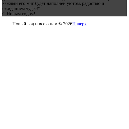
каждый его миг будет наполнен уютом, радостью и
ожиданием чудес!"
С Новым годом!
Новый год и все о нем © 2026
Наверх