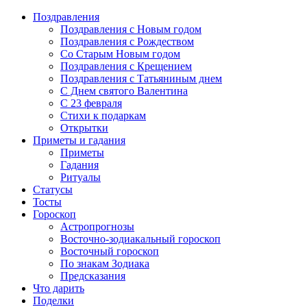
Поздравления
Поздравления с Новым годом
Поздравления с Рождеством
Со Старым Новым годом
Поздравления с Крещением
Поздравления с Татьяниным днем
С Днем святого Валентина
C 23 февраля
Стихи к подаркам
Открытки
Приметы и гадания
Приметы
Гадания
Ритуалы
Статусы
Тосты
Гороскоп
Астропрогнозы
Восточно-зодиакальный гороскоп
Восточный гороскоп
По знакам Зодиака
Предсказания
Что дарить
Поделки