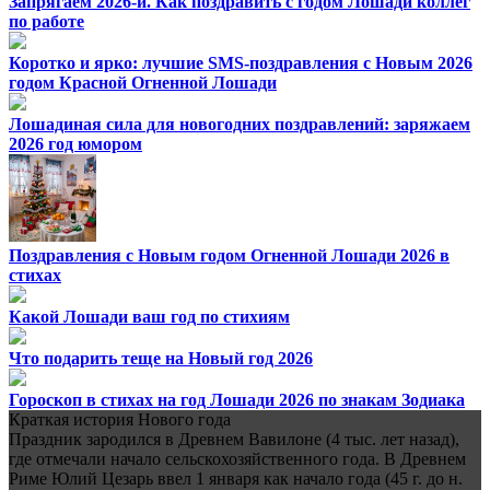
Запрягаем 2026-й. Как поздравить с годом Лошади коллег
по работе
Коротко и ярко: лучшие SMS-поздравления с Новым 2026
годом Красной Огненной Лошади
Лошадиная сила для новогодних поздравлений: заряжаем
2026 год юмором
Поздравления с Новым годом Огненной Лошади 2026 в
стихах
Какой Лошади ваш год по стихиям
Что подарить теще на Новый год 2026
Гороскоп в стихах на год Лошади 2026 по знакам Зодиака
Краткая история Нового года
Праздник зародился в Древнем Вавилоне (4 тыс. лет назад),
где отмечали начало сельскохозяйственного года. В Древнем
Риме Юлий Цезарь ввел 1 января как начало года (45 г. до н.