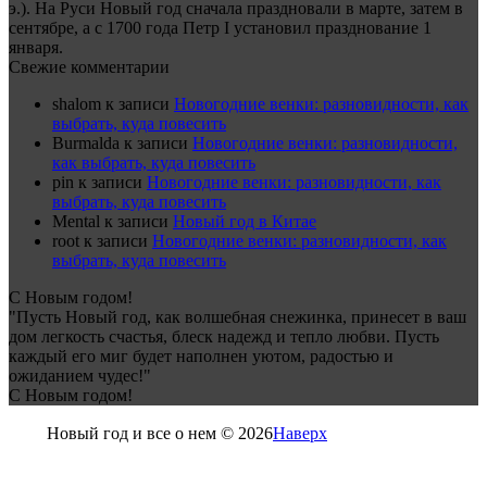
э.). На Руси Новый год сначала праздновали в марте, затем в
сентябре, а с 1700 года Петр I установил празднование 1
января.
Свежие комментарии
shalom
к записи
Новогодние венки: разновидности, как
выбрать, куда повесить
Burmalda
к записи
Новогодние венки: разновидности,
как выбрать, куда повесить
pin
к записи
Новогодние венки: разновидности, как
выбрать, куда повесить
Mental
к записи
Новый год в Китае
root
к записи
Новогодние венки: разновидности, как
выбрать, куда повесить
С Новым годом!
"Пусть Новый год, как волшебная снежинка, принесет в ваш
дом легкость счастья, блеск надежд и тепло любви. Пусть
каждый его миг будет наполнен уютом, радостью и
ожиданием чудес!"
С Новым годом!
Новый год и все о нем © 2026
Наверх