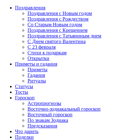
Поздравления
Поздравления с Новым годом
Поздравления с Рождеством
Со Старым Новым годом
Поздравления с Крещением
Поздравления с Татьяниным днем
С Днем святого Валентина
C 23 февраля
Стихи к подаркам
Открытки
Приметы и гадания
Приметы
Гадания
Ритуалы
Статусы
Тосты
Гороскоп
Астропрогнозы
Восточно-зодиакальный гороскоп
Восточный гороскоп
По знакам Зодиака
Предсказания
Что дарить
Поделки