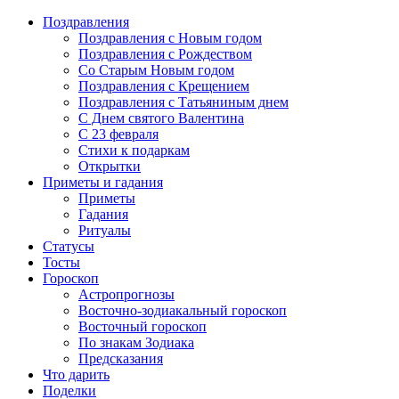
Поздравления
Поздравления с Новым годом
Поздравления с Рождеством
Со Старым Новым годом
Поздравления с Крещением
Поздравления с Татьяниным днем
С Днем святого Валентина
C 23 февраля
Стихи к подаркам
Открытки
Приметы и гадания
Приметы
Гадания
Ритуалы
Статусы
Тосты
Гороскоп
Астропрогнозы
Восточно-зодиакальный гороскоп
Восточный гороскоп
По знакам Зодиака
Предсказания
Что дарить
Поделки