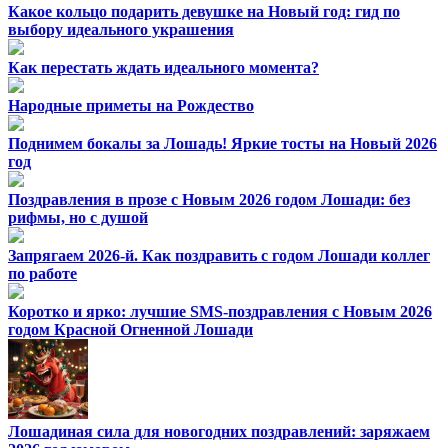
Какое кольцо подарить девушке на Новый год: гид по
выбору идеального украшения
Как перестать ждать идеального момента?
Народные приметы на Рождество
Поднимем бокалы за Лошадь! Яркие тосты на Новый 2026
год
Поздравления в прозе с Новым 2026 годом Лошади: без
рифмы, но с душой
Запрягаем 2026-й. Как поздравить с годом Лошади коллег
по работе
Коротко и ярко: лучшие SMS-поздравления с Новым 2026
годом Красной Огненной Лошади
Лошадиная сила для новогодних поздравлений: заряжаем