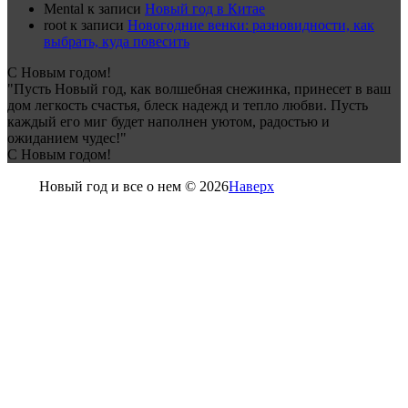
Mental
к записи
Новый год в Китае
root
к записи
Новогодние венки: разновидности, как
выбрать, куда повесить
С Новым годом!
"Пусть Новый год, как волшебная снежинка, принесет в ваш
дом легкость счастья, блеск надежд и тепло любви. Пусть
каждый его миг будет наполнен уютом, радостью и
ожиданием чудес!"
С Новым годом!
Новый год и все о нем © 2026
Наверх