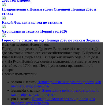
2026 год юмором
Поздравления с Новым годом Огненной Лошади 2026 в
стихах
Какой Лошади ваш год по стихиям
Что подарить теще на Новый год 2026
Гороскоп в стихах на год Лошади 2026 по знакам Зодиака
Краткая история Нового года
Праздник зародился в Древнем Вавилоне (4 тыс. лет назад),
где отмечали начало сельскохозяйственного года. В Древнем
Риме Юлий Цезарь ввел 1 января как начало года (45 г. до н.
э.). На Руси Новый год сначала праздновали в марте, затем в
сентябре, а с 1700 года Петр I установил празднование 1
января.
Свежие комментарии
shalom
к записи
Новогодние венки: разновидности, как
выбрать, куда повесить
Burmalda
к записи
Новогодние венки: разновидности,
как выбрать, куда повесить
pin
к записи
Новогодние венки: разновидности, как
выбрать, куда повесить