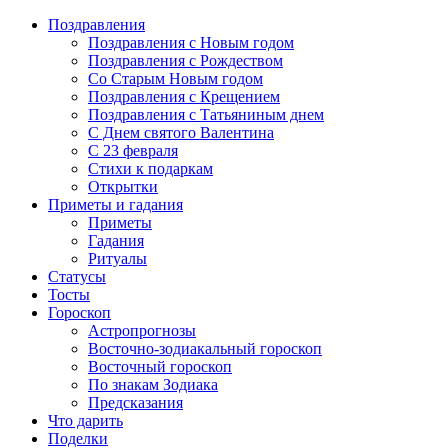
Поздравления
Поздравления с Новым годом
Поздравления с Рождеством
Со Старым Новым годом
Поздравления с Крещением
Поздравления с Татьяниным днем
С Днем святого Валентина
C 23 февраля
Стихи к подаркам
Открытки
Приметы и гадания
Приметы
Гадания
Ритуалы
Статусы
Тосты
Гороскоп
Астропрогнозы
Восточно-зодиакальный гороскоп
Восточный гороскоп
По знакам Зодиака
Предсказания
Что дарить
Поделки